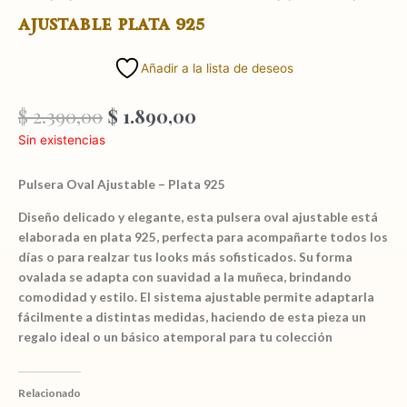
ajustable plata 925
Añadir a la lista de deseos
El
El
$
2.390,00
$
1.890,00
precio
precio
Sin existencias
original
actual
era:
es:
Pulsera Oval Ajustable – Plata 925
$ 2.390,00.
$ 1.890,00.
Diseño delicado y elegante, esta pulsera oval ajustable está
elaborada en plata 925, perfecta para acompañarte todos los
días o para realzar tus looks más sofisticados. Su forma
ovalada se adapta con suavidad a la muñeca, brindando
comodidad y estilo. El sistema ajustable permite adaptarla
fácilmente a distintas medidas, haciendo de esta pieza un
regalo ideal o un básico atemporal para tu colección
Relacionado