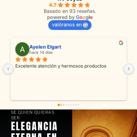
4.7
Basado en 93 reseñas.
powered by
G
o
o
g
l
e
valóranos en
Anmamaca
hace 24 días
s productos
Son absolutamente espectaculares tan
productos como atencion. Hoy recibim
y cadenita que mandamos a reparar, el 
fue excelente. Somos clientes y estam
encantados! Muchas gracias KV joyas
SE QUIEN QUIERAS
SER
ELEGANCIA