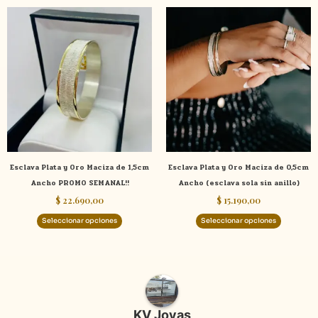
Este
Este
producto
product
tiene
tiene
múltiples
múltiple
variantes.
variante
Las
Las
opciones
opcione
se
se
pueden
pueden
elegir
elegir
Esclava Plata y Oro Maciza de 1,5cm
Esclava Plata y Oro Maciza de 0,5cm
en
en
Ancho PROMO SEMANAL!!
Ancho (esclava sola sin anillo)
la
la
$
22.690,00
$
15.190,00
página
página
de
de
Seleccionar opciones
Seleccionar opciones
producto
product
KV Joyas