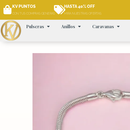
Ir
KV PUNTOS
HASTA 40% OFF
al
CON TUS COMPRAS GENERAS
MIRA NUESTRAS OFERTAS
contenido
Pulseras
Anillos
Caravanas