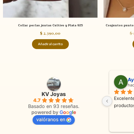
Collar perlas juntas Cultivo y Plata 925
Conjuntos punto 
$
2.390,00
$
Añadir al carrito
Adriana Ghisoli
Sa
hace 3 meses
ha
KV Joyas
Muy buena atención, con amabilidad y 
Excelente
4.7
 
orientaciones convenientes 
en todo 
Basado en 93 reseñas.
powered by
G
o
o
g
l
e
valóranos en
s 