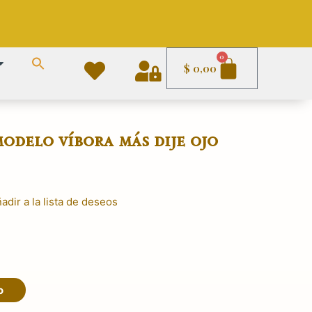
Carrito
0
$
0,00
odelo víbora más dije ojo
adir a la lista de deseos
o