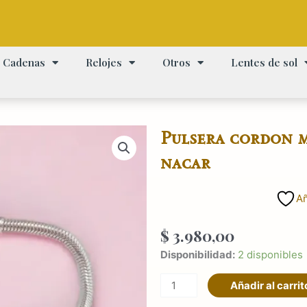
Cadenas
Relojes
Otros
Lentes de sol
Pulsera cordon m
nacar
Añ
$
3.980,00
Pulsera
Disponibilidad:
2 disponibles
cordon
Añadir al carrit
modelo
víbora