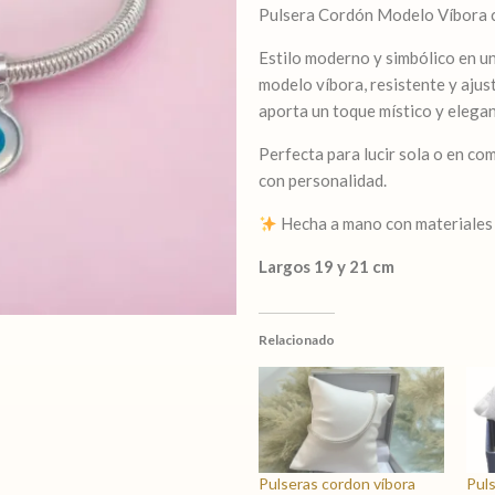
Pulsera Cordón Modelo Víbora 
más
dije
Estilo moderno y simbólico en u
ojo
modelo víbora, resistente y ajus
nacar
aporta un toque místico y elegan
cantidad
Perfecta para lucir sola o en co
con personalidad.
Hecha a mano con materiales 
Largos 19 y 21 cm
Relacionado
Pulseras cordon víbora
Puls