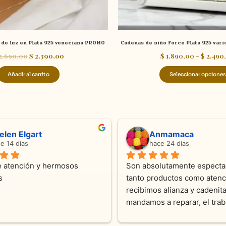
de luz en Plata 925 veneciana PROMO
Cadenas de niño Force Plata 925 vari
2.690,00
$
2.390,00
$
1.890,00
-
$
2.490
Añadir al carrito
Seleccionar opciones
ndra Ramos
Laura A
ce 4 meses
hace 5 meses
 atención !!!!!Nos asesoraron 
Desde el inicio soy clienta d
momento con dedicación.
Joyas y siempre muy confor
sus productos. Una Belleza 
pieza y siempre satisfecha c
pedidos personalizados .10