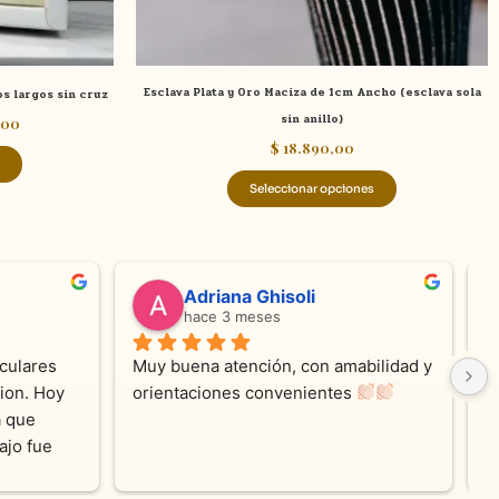
la
la
página
página
de
de
Esclava Plata y Oro Maciza de 1cm Ancho (esclava sola
os largos sin cruz
producto
producto
sin anillo)
,00
$
18.890,00
Seleccionar opciones
valentina silva
hace 6 meses
e KV 
Muy linda atención, me encanta!!!Es la 
E
me con 
segunda vez q compro, siempre 
r
cada 
amables y atentas.Muchas Gracias 
on los 
0% 