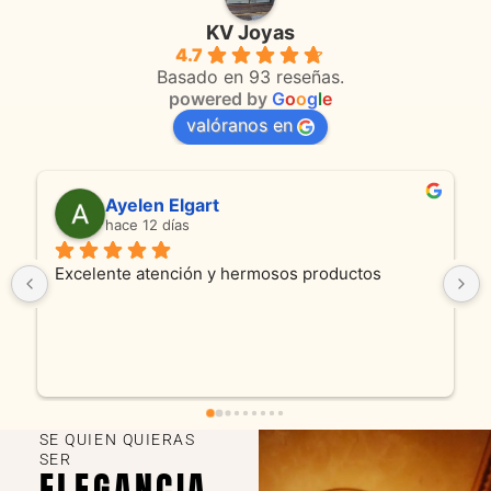
KV Joyas
4.7
Basado en 93 reseñas.
powered by
G
o
o
g
l
e
valóranos en
Anmamaca
hace 22 días
ctos
Son absolutamente espectaculares tanto 
productos como atencion. Hoy recibimos alian
y cadenita que mandamos a reparar, el trabajo 
fue excelente. Somos clientes y estamos 
encantados! Muchas gracias KV joyas
SE QUIEN QUIERAS
SER
ELEGANCIA