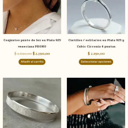
variante
Las
opcione
se
pueden
elegir
Conjuntos punto de luz en Plata 925
Cintillos / solitarios en Plata 925 y
en
veneciana PROMO
Cubic Circonia 4 puntas
la
$
2.690,00
$
2.390,00
$
2.190,00
página
de
Añadir al carrito
Seleccionar opciones
product
Este
Este
producto
product
tiene
tiene
múltiples
múltiple
variantes.
variante
Las
Las
opciones
opcione
se
se