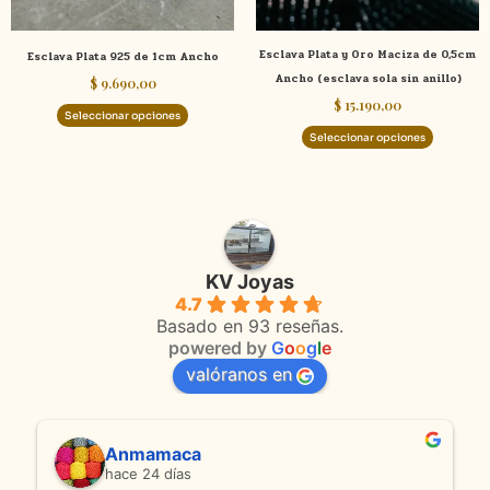
pueden
pueden
elegir
elegir
Esclava Plata y Oro Maciza de 0,5cm
Esclava Plata 925 de 1cm Ancho
en
en
Ancho (esclava sola sin anillo)
$
9.690,00
la
la
$
15.190,00
página
página
Seleccionar opciones
de
de
Seleccionar opciones
producto
product
KV Joyas
4.7
Basado en 93 reseñas.
powered by
G
o
o
g
l
e
valóranos en
Anmamaca
hace 24 días