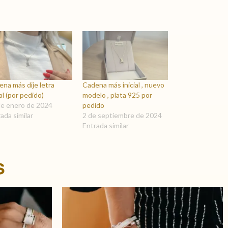
na más dije letra
Cadena más inicial , nuevo
ial (por pedido)
modelo , plata 925 por
de enero de 2024
pedido
ada similar
2 de septiembre de 2024
Entrada similar
s
Este
Este
producto
producto
tiene
tiene