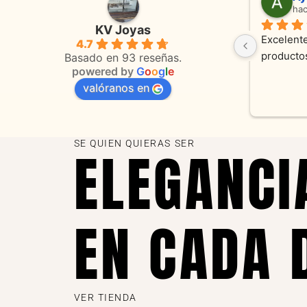
hace 3 meses
ha
KV Joyas
Muy buena atención, con amabilidad y 
Excelente
4.7
 
orientaciones convenientes 
en todo 
Basado en 93 reseñas.
powered by
G
o
o
g
l
e
valóranos en
s 
as
SE QUIEN QUIERAS SER
ELEGANCI
EN CADA 
VER TIENDA