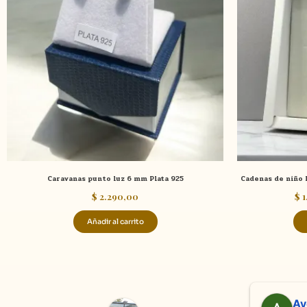
Caravanas punto luz 6 mm Plata 925
Cadenas de niño F
$
2.290,00
$
1
Añadir al carrito
Adriana Ghisoli
Sa