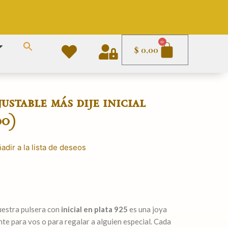
Carrito
0
$
0,00
justable más dije inicial
do)
adir a la lista de deseos
uestra pulsera con
inicial en plata 925
es una joya
te para vos o para regalar a alguien especial. Cada