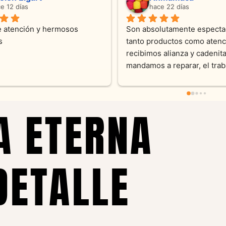
ce 4 meses
hace 5 meses
 atención !!!!!Nos asesoraron 
Desde el inicio soy clienta d
momento con dedicación.
Joyas y siempre muy confor
sus productos. Una Belleza 
pieza y siempre satisfecha c
pedidos personalizados .10
recomendable
A ETERNA
DETALLE