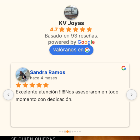
KV Joyas
4.7
Basado en 93 reseñas.
powered by
G
o
o
g
l
e
valóranos en
Sandra Ramos
hace 4 meses
Excelente atención !!!!!Nos asesoraron en todo 
momento con dedicación.
SE QUIEN QUIERAS