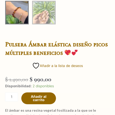
Pulsera Ámbar elástica diseño picos
múltiples beneficios
Añadir a la lista de deseos
El
El
$
1.490,00
$
990,00
precio
precio
Pulsera
Disponibilidad:
2 disponibles
original
actual
Ámbar
era:
es:
Añadir al
elástica
carrito
$ 1.490,00.
$ 990,00.
diseño
picos
El ámbar
es una resina vegetal fosilizada a la que se le
múltiples