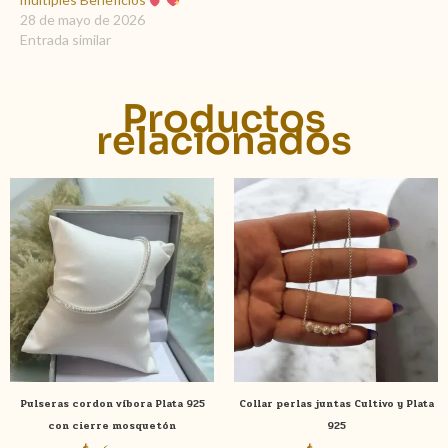
28 de mayo de 2026
Entrada similar
Productos
relacionados
Pulseras cordon víbora Plata 925
Collar perlas juntas Cultivo y Plata
con cierre mosquetón
925