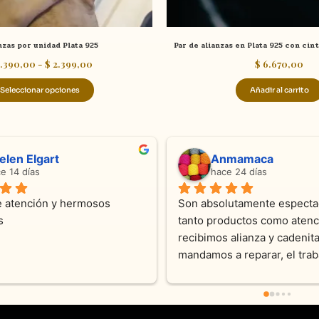
página
de
nzas por unidad Plata 925
Par de alianzas en Plata 925 con cint
producto
.390,00
-
$
2.399,00
$
6.670,00
Seleccionar opciones
Añadir al carrito
Anmamaca
hace 24 días
ermosos 
Son absolutamente espectaculares 
tanto productos como atencion. Hoy 
recibimos alianza y cadenita que 
mandamos a reparar, el trabajo fue 
excelente. Somos clientes y estamos 
encantados! Muchas gracias KV joyas