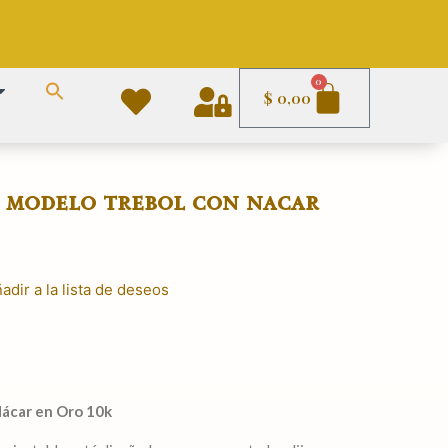
Carrito
0
$
0,00
e modelo trebol con nacar
adir a la lista de deseos
Nácar en Oro 10k