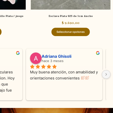
página
de
illo Plata / juego
Esclava Plata 925 de 1cm Ancho
producto
$
9.690,00
Seleccionar opciones
Adriana Ghisoli
Sandra 
hace 3 meses
hace 4 me
Muy buena atención, con amabilidad y 
Excelente atenci
orientaciones convenientes 
en todo moment