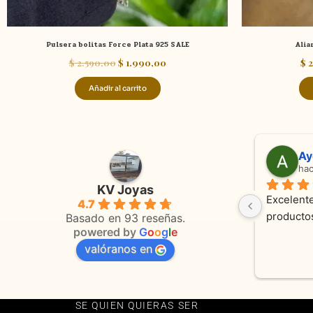
Pulsera bolitas Force Plata 925 SALE
Alia
$
2.590,00
$
1.990,00
$
2
Añadir al carrito
Ayelen Elgart
hace 14 días
KV Joyas
Excelente atención y h
4.7
productos
Basado en 93 reseñas.
powered by
G
o
o
g
l
e
valóranos en
SE QUIEN QUIERAS SER