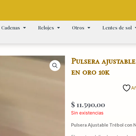
Cadenas
Relojes
Otros
Lentes de sol
Pulsera ajustabl
en oro 10k
Añ
$
11.590,00
Sin existencias
Pulsera Ajustable Trébol con 