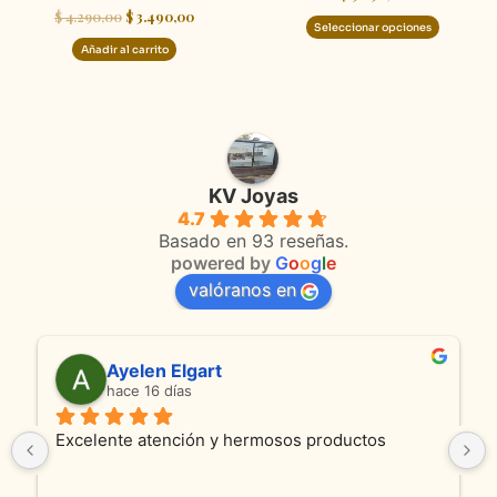
$
4.290,00
$
3.490,00
página
Seleccionar opciones
de
Añadir al carrito
product
KV Joyas
4.7
Basado en 93 reseñas.
powered by
G
o
o
g
l
e
valóranos en
en Elgart
Anmamaca
16 días
hace 26 días
atención y hermosos productos
Son absolutamente 
productos como ate
y cadenita que mand