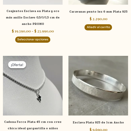
elegir
Conjuntos Esclava en Plata y oro
Caravanas punto luz 6 mm Plata 925
en
más anillo Esclavo 0,5/1/1,5 cm de
$
2.290,00
la
ancho PROMO
página
Añadir al carrito
$
19.390,00
-
$
23.990,00
de
producto
Seleccionar opciones
El
El
Este
precio
precio
¡Oferta!
¡Oferta!
product
original
actual
tiene
era:
es:
$ 4.290,00.
$ 3.490,00.
múltiple
variante
Las
opcione
se
pueden
elegir
Cadena Force Plata 45 cm con cruz
Esclava Plata 925 de 1cm Ancho
en
chica ideal gargantilla o niños
$
9.690,00
la