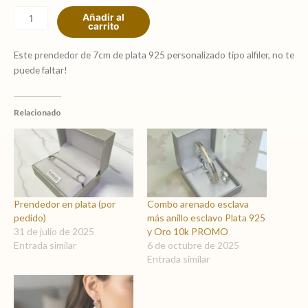
plata
Añadir al
925
carrito
alfiler
cantidad
Este prendedor de 7cm de plata 925 personalizado tipo alfiler, no te
puede faltar!
Relacionado
Prendedor en plata (por
Combo arenado esclava
pedido)
más anillo esclavo Plata 925
31 de julio de 2025
y Oro 10k PROMO
Entrada similar
6 de octubre de 2025
Entrada similar