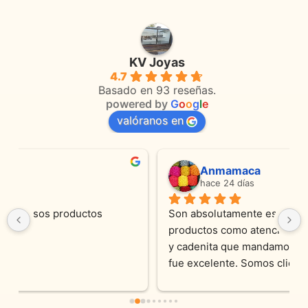
KV Joyas
4.7
Basado en 93 reseñas.
powered by
G
o
o
g
l
e
valóranos en
Anmamaca
hace 24 días
Son absolutamente espectaculares tanto 
productos como atencion. Hoy recibimos alianza 
y cadenita que mandamos a reparar, el trabajo 
fue excelente. Somos clientes y estamos 
encantados! Muchas gracias KV joyas