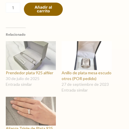
en
Añadir al
plata
carrito
(por
pedido)
cantidad
Relacionado
Prendedor plata 925 alfiler
Anillo de plata mesa escudo
30 de julio de 2025
otros (POR pedido)
Entrada similar
27 de septiembre de 2023
Entrada similar
Alianza Triple de Plata 925