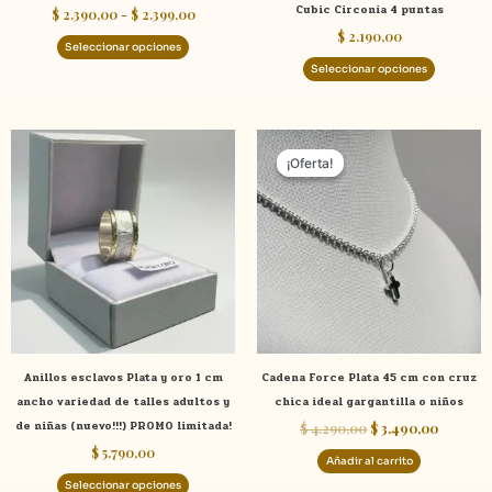
Cubic Circonia 4 puntas
$
2.390,00
-
$
2.399,00
la
la
$
2.190,00
página
página
Seleccionar opciones
de
de
Seleccionar opciones
producto
product
El
El
Este
precio
precio
¡Oferta!
¡Oferta!
producto
original
actual
tiene
era:
es:
$ 4.290,00.
$ 3.490,
múltiples
variantes.
Las
opciones
se
pueden
elegir
Anillos esclavos Plata y oro 1 cm
Cadena Force Plata 45 cm con cruz
en
ancho variedad de talles adultos y
chica ideal gargantilla o niños
la
de niñas (nuevo!!!) PROMO limitada!
$
4.290,00
$
3.490,00
página
$
5.790,00
de
Añadir al carrito
producto
Seleccionar opciones