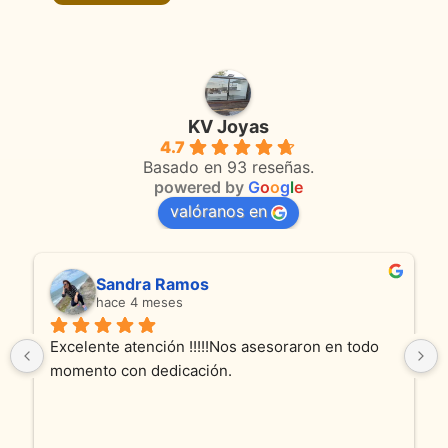
KV Joyas
4.7
Basado en 93 reseñas.
powered by
G
o
o
g
l
e
valóranos en
Sandra Ramos
hace 4 meses
Excelente atención !!!!!Nos asesoraron en todo 
momento con dedicación.