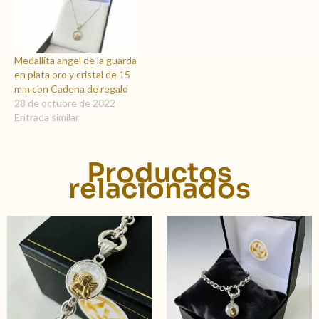
Medallita angel de la guarda
en plata oro y cristal de 15
mm con Cadena de regalo
28 de octubre de 2022
Entrada similar
Productos
relacionados