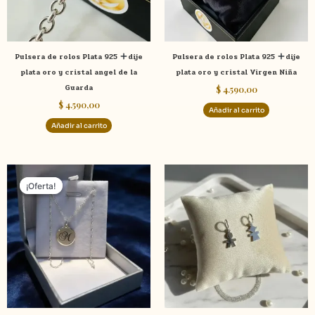
Pulsera de rolos Plata 925
dije
Pulsera de rolos Plata 925
dije
plata oro y cristal angel de la
plata oro y cristal Virgen Niña
Guarda
$
4.590,00
$
4.590,00
Añadir al carrito
Añadir al carrito
Rango
Este
de
¡Oferta!
¡Oferta!
producto
precios:
tiene
desde
$ 3.790,00
múltiples
hasta
variantes.
$ 3.990,00
Las
opciones
se
pueden
elegir