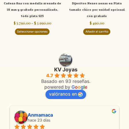
Cadena fina con medalla arenada de
Dijesitos Nenes nenas en Plata
en
18 mm y grabado personalizado,
tamaño chico por unidad opcional
la
todo plata 925
con grabado
página
$
3.790,00
-
$
3.990,00
$
490,00
de
producto
Seleccionar opciones
Añadir al carrito
KV Joyas
4.7
Basado en 93 reseñas.
powered by
G
o
o
g
l
e
valóranos en
Anmamaca
hace 23 días