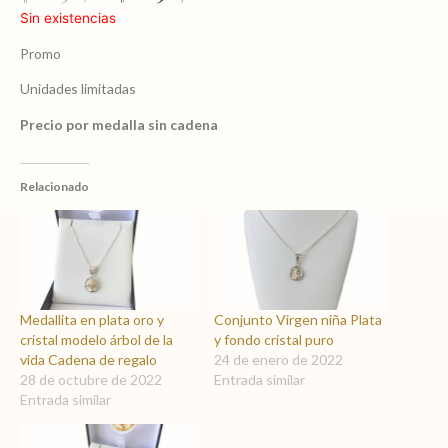
precio
precio
Sin existencias
original
actual
era:
es:
Promo
$ 1.690,00.
$ 1.190,00.
Unidades limitadas
Precio por medalla sin cadena
Relacionado
Medallita en plata oro y
Conjunto Virgen niña Plata
cristal modelo árbol de la
y fondo cristal puro
vida Cadena de regalo
24 de enero de 2022
28 de octubre de 2022
Entrada similar
Entrada similar