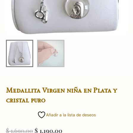
Medallita Virgen niña en Plata y
cristal puro
Añadir a la lista de deseos
El
El
$
1.690,00
$
1.190,00