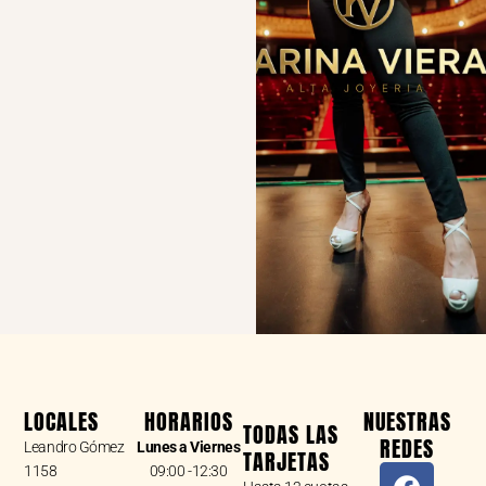
LOCALES
HORARIOS
NUESTRAS
TODAS LAS
REDES
Leandro Gómez
Lunes a Viernes
TARJETAS
F
I
W
1158
09:00 -12:30