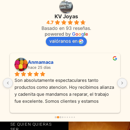
KV Joyas
4.7
Basado en 93 reseñas.
powered by
G
o
o
g
l
e
valóranos en
Anmamaca
hace 25 días
Son absolutamente espectaculares tanto 
productos como atencion. Hoy recibimos alianza 
y cadenita que mandamos a reparar, el trabajo 
fue excelente. Somos clientes y estamos 
encantados! Muchas gracias KV joyas
SE QUIEN QUIERAS
SER