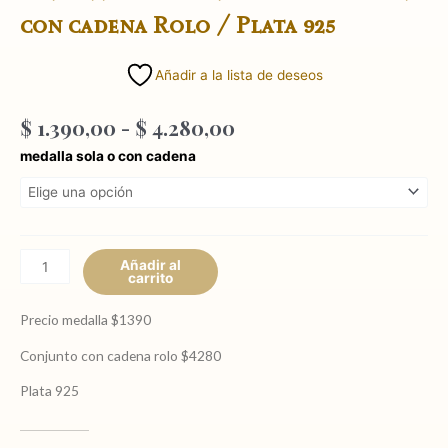
con cadena Rolo / Plata 925
Añadir a la lista de deseos
Rango
$
1.390,00
-
$
4.280,00
de
Medalla
medalla sola o con cadena
precios:
Mano
desde
de
$ 1.390,00
Fatima
hasta
opcional
$ 4.280,00
con
Añadir al
carrito
cadena
Rolo
Precio medalla $1390
/
Plata
Conjunto con cadena rolo $4280
925
Plata 925
cantidad