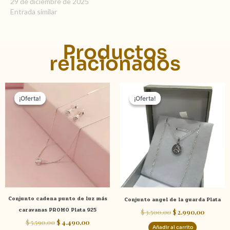
29 de diciembre de 2025
Entrada similar
Productos
relacionados
El
El
El
El
precio
precio
precio
precio
¡Oferta!
¡Oferta!
¡Oferta!
¡Oferta!
original
actual
original
actual
era:
es:
era:
es:
$ 5.590,00.
$ 4.490,00.
$ 3.500,00.
$ 2.990,
Conjunto cadena punto de luz más
Conjunto angel de la guarda Plata
caravanas PROMO Plata 925
$
3.500,00
$
2.990,00
$
5.590,00
$
4.490,00
Añadir al carrito