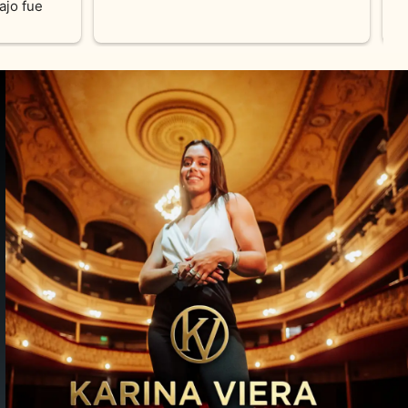
pieza y siempre satisfecha con los 
pedidos personalizados .100% 
recomendable