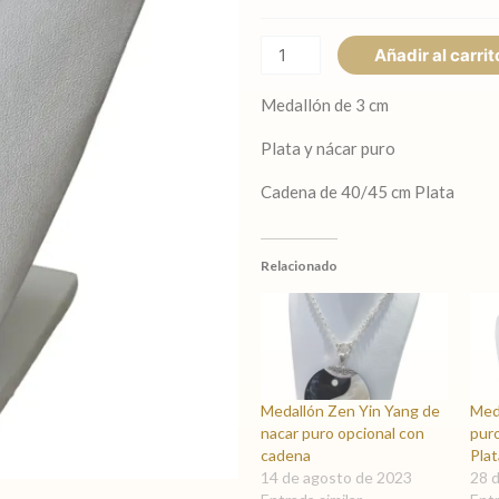
y
plata
Añadir al carrit
opcional
con
Medallón de 3 cm
cadena
Plata y nácar puro
cantidad
Cadena de 40/45 cm Plata
Relacionado
Medallón Zen Yin Yang de
Med
nacar puro opcional con
pur
cadena
Plat
14 de agosto de 2023
28 