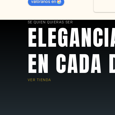
valóranos en
s a reparar, el trabajo fue 
nte. Somos clientes y estamos 
ados! Muchas gracias KV joyas
SE QUIEN QUIERAS SER
ELEGANCI
EN CADA 
VER TIENDA