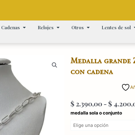
Cadenas
Relojes
Otros
Lentes de sol
Medalla grande Z
con cadena
Añ
$
2.390,00
-
$
4.200,
Medalla
medalla sola o conjunto
grande
Zen
nácar