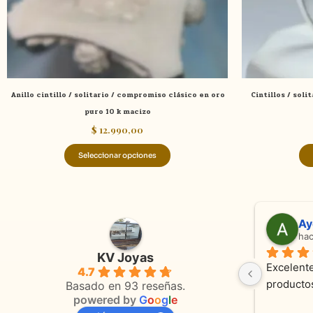
elegir
en
la
página
de
Anillo cintillo / solitario / compromiso clásico en oro
Cintillos / soli
producto
puro 10 k macizo
$
12.990,00
Seleccionar opciones
Anmamaca
Adriana Ghisoli
hace 24 días
hace 3 meses
KV Joyas
solutamente espectaculares 
Muy buena atención, con a
4.7
productos como atencion. Hoy 
orientaciones convenient
Basado en 93 reseñas.
powered by
G
o
o
g
l
e
os alianza y cadenita que 