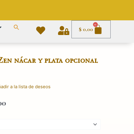
Carrito
0
$
0,00
en nácar y plata opcional
adir a la lista de deseos
Rango
00
de
precios:
desde
$ 2.390,00