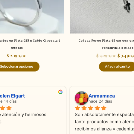
elegir
en
la
página
de
tarios en Plata 925 y Cubic Circonia 4
Cadena Force Plata 45 cm con cru
producto
puntas
gargantilla o niños
$
2.190,00
$
4.290,00
$
3.490,
Seleccionar opciones
Añadir al carrito
Sandra Ramos
hace 4 meses
mabilidad y 
Excelente atención !!!!!Nos asesoraron 
es 
en todo momento con dedicación.