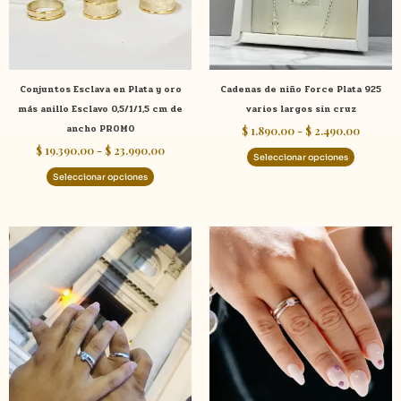
opciones
opcione
se
se
pueden
pueden
elegir
elegir
Conjuntos Esclava en Plata y oro
Cadenas de niño Force Plata 925
en
en
más anillo Esclavo 0,5/1/1,5 cm de
varios largos sin cruz
la
la
ancho PROMO
$
1.890,00
-
$
2.490,00
página
página
$
19.390,00
-
$
23.990,00
de
de
Seleccionar opciones
producto
product
Seleccionar opciones
Rango
Este
de
producto
precios:
tiene
desde
$ 2.390,00
múltiples
hasta
variantes.
$ 2.399,00
Las
opciones
se
pueden