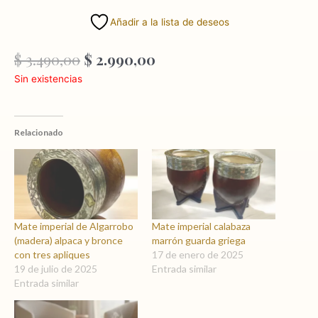
Añadir a la lista de deseos
El
El
$
3.490,00
$
2.990,00
precio
precio
Sin existencias
original
actual
era:
es:
$ 3.490,00.
$ 2.990,00.
Relacionado
Mate imperial de Algarrobo
Mate imperial calabaza
(madera) alpaca y bronce
marrón guarda griega
con tres apliques
17 de enero de 2025
19 de julio de 2025
Entrada similar
Entrada similar