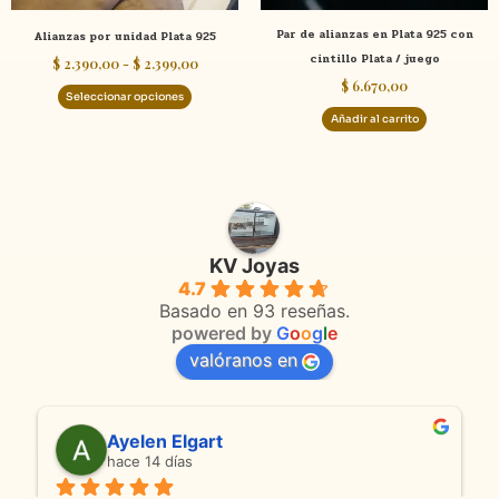
elegir
Par de alianzas en Plata 925 con
Alianzas por unidad Plata 925
en
cintillo Plata / juego
$
2.390,00
-
$
2.399,00
la
$
6.670,00
página
Seleccionar opciones
de
Añadir al carrito
producto
KV Joyas
4.7
Basado en 93 reseñas.
powered by
G
o
o
g
l
e
valóranos en
Ayelen Elgart
hace 14 días