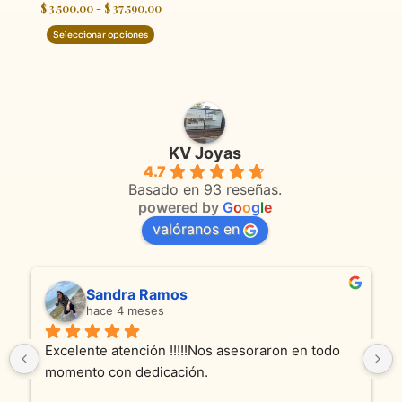
$
3.500,00
-
$
37.590,00
producto
product
Seleccionar opciones
KV Joyas
4.7
Basado en 93 reseñas.
powered by
G
o
o
g
l
e
valóranos en
Sandra Ramos
hace 4 meses
Excelente atención !!!!!Nos asesoraron en todo 
momento con dedicación.