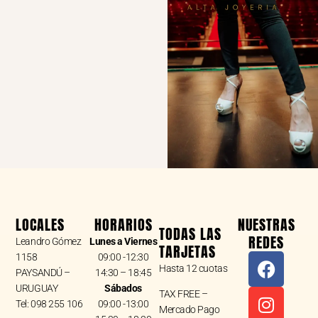
LOCALES
HORARIOS
NUESTRAS
TODAS LAS
REDES
Leandro Gómez
Lunes a Viernes
TARJETAS
F
I
W
1158
09:00 -12:30
Hasta 12 cuotas
a
n
h
PAYSANDÚ –
14:30 – 18:45
URUGUAY
Sábados
c
s
a
TAX FREE –
Tel: 098 255 106
09:00 -13:00
e
t
t
Mercado Pago