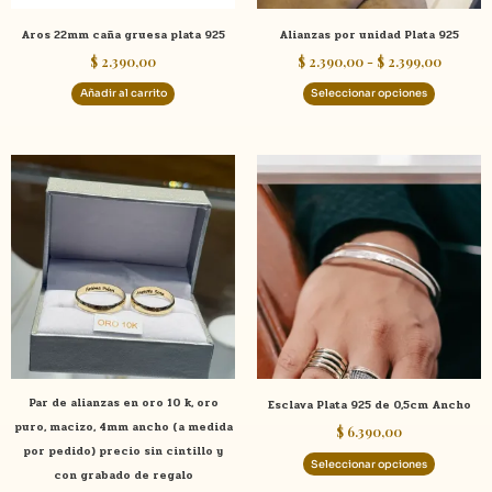
elegir
Aros 22mm caña gruesa plata 925
Alianzas por unidad Plata 925
en
$
2.390,00
$
2.390,00
-
$
2.399,00
la
página
Añadir al carrito
Seleccionar opciones
de
product
Rango
Este
Este
de
producto
product
precios:
tiene
tiene
desde
$ 3.500,00
múltiples
múltiple
hasta
variantes.
variante
$ 37.590,00
Las
Las
opciones
opcione
se
se
pueden
pueden
elegir
elegir
Par de alianzas en oro 10 k, oro
Esclava Plata 925 de 0,5cm Ancho
en
en
puro, macizo, 4mm ancho (a medida
$
6.390,00
la
la
por pedido) precio sin cintillo y
página
página
Seleccionar opciones
con grabado de regalo
de
de