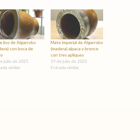
 liso de Algarrobo
Mate imperial de Algarrobo
dera) con boca de
(madera) alpaca y bronce
ro
con tres apliques
e julio de 2025
19 de julio de 2025
ada similar
Entrada similar