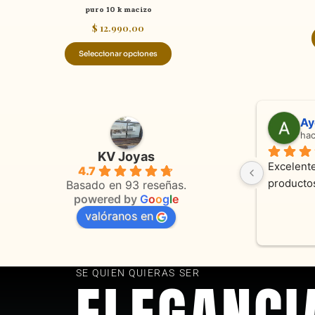
puro 10 k macizo
$
12.990,00
Seleccionar opciones
Adriana Ghisoli
hace 3 meses
KV Joyas
aculares 
Muy buena atención, con amabilidad y 
4.7
cion. Hoy 
orientaciones convenientes 
Basado en 93 reseñas.
powered by
G
o
o
g
l
e
ta que 
valóranos en
bajo fue 
 y estamos 
as KV joyas
SE QUIEN QUIERAS SER
ELEGANCI