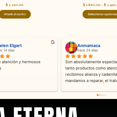
$
2.390,00
$
1.890,00
-
$
2.490
Añadir al carrito
Seleccionar opciones
Sandra Ramos
Laura A
hace 4 meses
hace 5 mese
Excelente atención !!!!!Nos asesoraron 
Desde el inicio so
en todo momento con dedicación.
Joyas y siempre 
sus productos. Un
pieza y siempre sa
pedidos personali
recomendable
A ETERNA