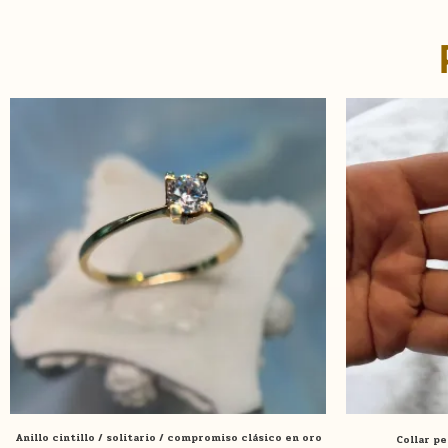
Este
producto
tiene
múltiples
variantes.
Las
opciones
se
pueden
elegir
en
la
página
de
Anillo cintillo / solitario / compromiso clásico en oro
Collar pe
producto