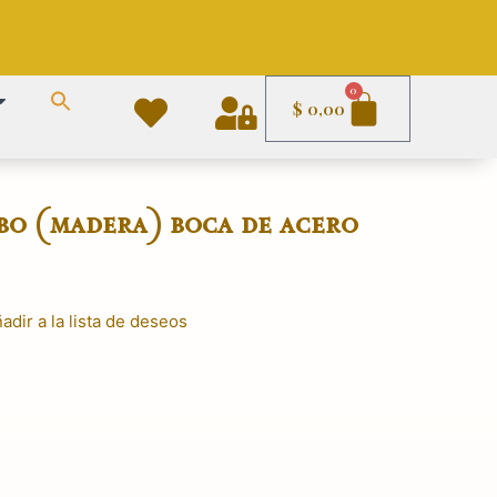
Carrito
0
$
0,00
bo (madera) boca de acero
adir a la lista de deseos