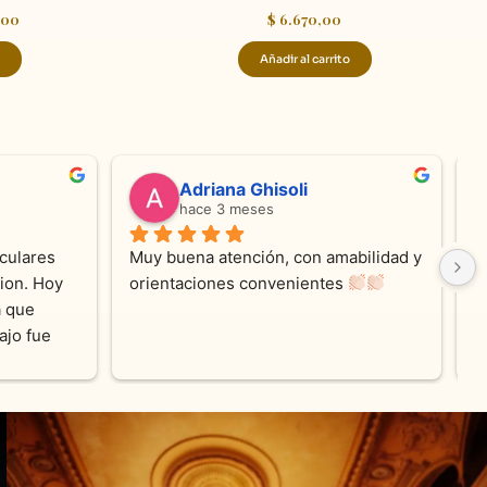
,00
$
6.670,00
Añadir al carrito
valentina silva
s
hace 6 meses
y clienta de KV 
Muy linda atención, me encanta!!!Es l
muy conforme con 
segunda vez q compro, siempre 
a Belleza cada 
amables y atentas.Muchas Gracias 
tisfecha con los 
zados .100% 