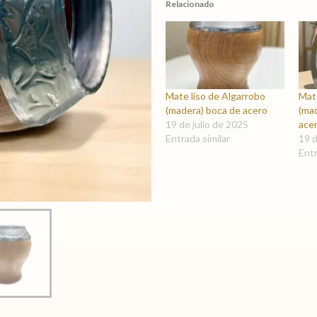
Relacionado
Mate liso de Algarrobo
Mate
(madera) boca de acero
(ma
19 de julio de 2025
ace
Entrada similar
19 d
Entr