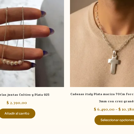
Cadenas italy Plata maciza 70Cm Forc
rlas juntas Cultivo y Plata 925
3mm con cruz grand
$
2.390,00
$
6.490,00
-
$
10.38
Añadir al carrito
Seleccionar opciones