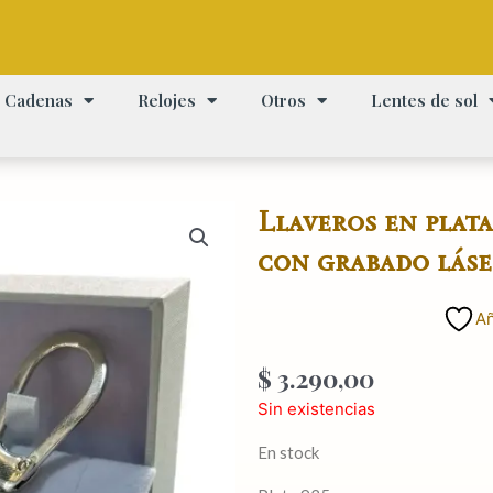
Cadenas
Relojes
Otros
Lentes de sol
Llaveros en plat
con grabado láse
Añ
$
3.290,00
Sin existencias
En stock