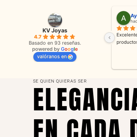
Adriana Ghisoli
Sa
hace 3 meses
ha
KV Joyas
Muy buena atención, con amabilidad y 
Excelente
4.7
 
orientaciones convenientes 
en todo 
Basado en 93 reseñas.
powered by
G
o
o
g
l
e
valóranos en
s 
as
SE QUIEN QUIERAS SER
ELEGANCI
EN CADA 