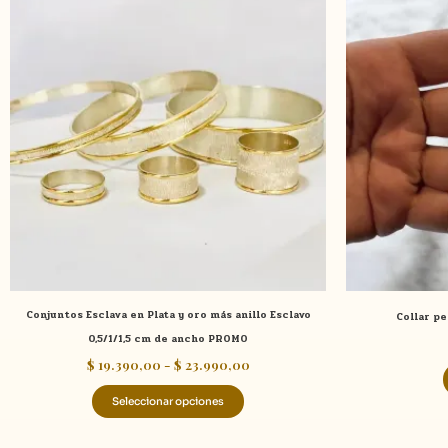
producto
precios:
tiene
desde
$ 19.390,00
múltiples
hasta
variantes.
$ 23.990,00
Las
opciones
se
pueden
elegir
en
la
página
de
Conjuntos Esclava en Plata y oro más anillo Esclavo
Collar pe
producto
0,5/1/1,5 cm de ancho PROMO
$
19.390,00
-
$
23.990,00
Seleccionar opciones