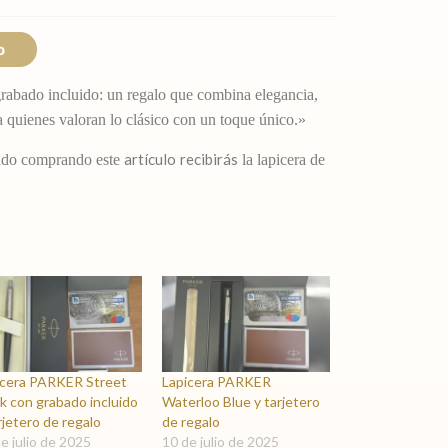
hasta
$ 3.990,00
o
grabado incluido: un regalo que combina elegancia,
ra quienes valoran lo clásico con un toque único.»
artículo
recibirás
bado comprando este
la lapicera de
icera PARKER Street
Lapicera PARKER
k con grabado incluido
Waterloo Blue y tarjetero
rjetero de regalo
de regalo
e julio de 2025
10 de julio de 2025