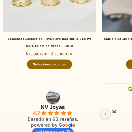
elegir
en
la
página
de
Conjuntos Esclava en Plata y oro más anillo Esclavo
Anillo cintillo /
producto
0,5/1/1,5 cm de ancho PROMO
$
19.390,00
-
$
23.990,00
Seleccionar opciones
Adriana Ghisoli
Sa
hace 3 meses
ha
KV Joyas
Muy buena atención, con amabilidad y 
Excelente
4.7
 
orientaciones convenientes 
en todo 
Basado en 93 reseñas.
powered by
G
o
o
g
l
e