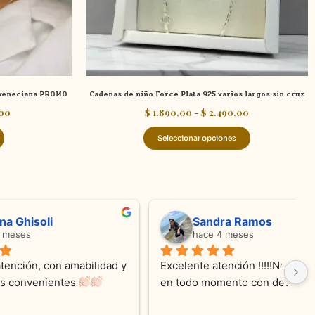
elegir
en
la
página
de
5 veneciana PROMO
Cadenas de niño Force Plata 925 varios largos sin cruz
producto
00
$
1.890,00
-
$
2.490,00
Seleccionar opciones
valentina silva
hace 6 meses
e KV 
Muy linda atención, me encanta!!!Es la 
E
me con 
segunda vez q compro, siempre 
r
cada 
amables y atentas.Muchas Gracias 