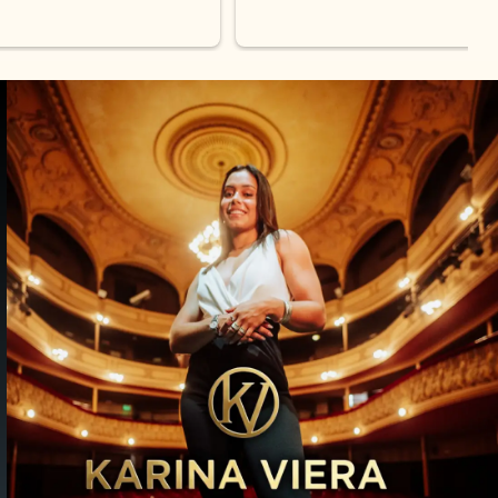
on los 
0% 