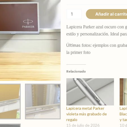
y
tarjetero
Añadir al carrit
de
regalo
Lapicera Parker azul oscuro con 
cantidad
estilo y personalización. Ideal pa
Últimas
fotos: ejemplos con gra
la primer foto
Relacionado
Lapicera metal Parker
Lap
violeta más grabado de
Blac
regalo
y ta
15 de julio de 2026
10 d