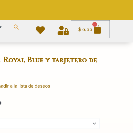
Carrito
0
$
0,00
Royal Blue y tarjetero de
adir a la lista de deseos
Rango
0
de
precios:
desde
$ 490,00