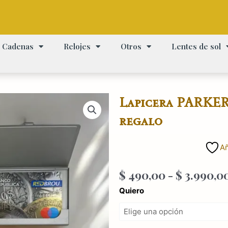
Cadenas
Relojes
Otros
Lentes de sol
Lapicera PARKER 
regalo
Añ
$
490,00
-
$
3.990,0
Lapicera
Quiero
PARKER
Royal
Blue