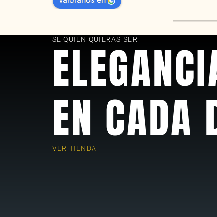
valóranos en
s 
as
SE QUIEN QUIERAS SER
ELEGANCI
EN CADA 
VER TIENDA