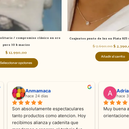
elegir
en
la
página
de
 solitario / compromiso clásico en oro
Conjuntos punto de luz en Plata 92
producto
puro 10 k macizo
$
2.690,00
$
2.390,
$
12.990,00
Añadir al carrito
Seleccionar opciones
ndra Ramos
Laura A
ce 4 meses
hace 5 meses
 atención !!!!!Nos asesoraron 
Desde el inicio soy clienta d
momento con dedicación.
Joyas y siempre muy confor
sus productos. Una Belleza 