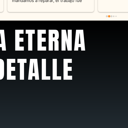
pieza y siempre satisfecha c
pedidos personalizados .10
recomendable
A ETERNA
DETALLE