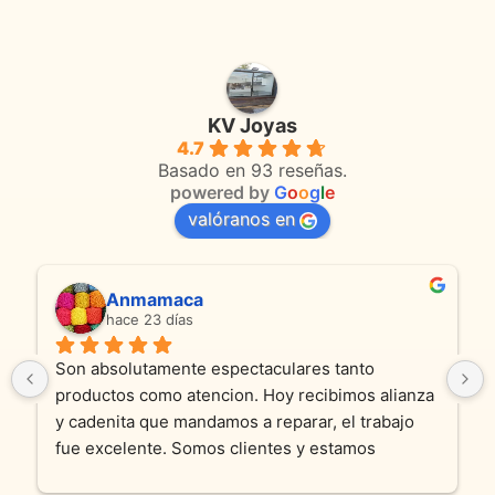
KV Joyas
4.7
Basado en 93 reseñas.
powered by
G
o
o
g
l
e
valóranos en
Anmamaca
hace 23 días
Son absolutamente espectaculares tanto 
productos como atencion. Hoy recibimos alianza 
y cadenita que mandamos a reparar, el trabajo 
fue excelente. Somos clientes y estamos 
encantados! Muchas gracias KV joyas