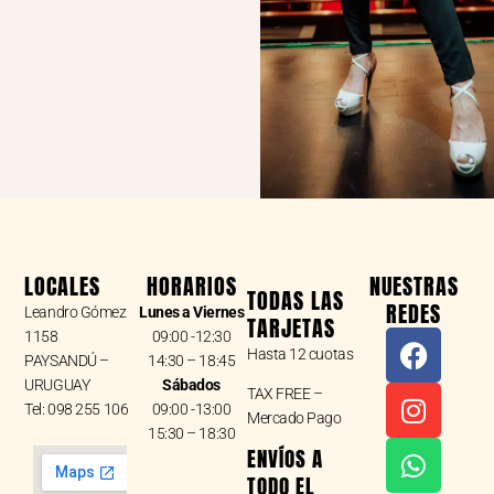
LOCALES
HORARIOS
NUESTRAS
TODAS LAS
REDES
Leandro Gómez
Lunes a Viernes
TARJETAS
F
I
W
1158
09:00 -12:30
Hasta 12 cuotas
a
n
h
PAYSANDÚ –
14:30 – 18:45
URUGUAY
Sábados
c
s
a
TAX FREE –
Tel: 098 255 106
09:00 -13:00
e
t
t
Mercado Pago
15:30 – 18:30
b
a
s
ENVÍOS A
o
g
a
TODO EL