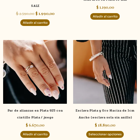
SALE
$
1.190,00
$
2.590,00
$
1.990,00
Añadir al carrito
Añadir al carrito
Este
product
tiene
múltiple
variante
Las
opcione
se
pueden
elegir
Par de alianzas en Plata 925 con
Esclava Plata y Oro Maciza de 1cm
en
cintillo Plata / juego
Ancho (esclava sola sin anillo)
la
$
6.670,00
$
18.890,00
página
de
Añadir al carrito
Seleccionar opciones
product