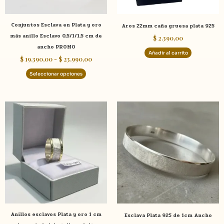
pueden
elegir
Conjuntos Esclava en Plata y oro
Aros 22mm caña gruesa plata 925
en
más anillo Esclavo 0,5/1/1,5 cm de
$
2.390,00
la
ancho PROMO
página
Añadir al carrito
$
19.390,00
-
$
23.990,00
de
producto
Seleccionar opciones
Este
Este
producto
product
tiene
tiene
múltiples
múltiple
variantes.
variante
Las
Las
opciones
opcione
se
se
pueden
pueden
elegir
elegir
Anillos esclavos Plata y oro 1 cm
Esclava Plata 925 de 1cm Ancho
en
en