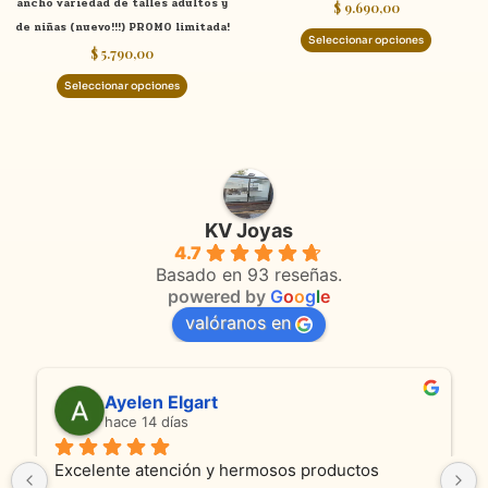
ancho variedad de talles adultos y
$
9.690,00
la
la
de niñas (nuevo!!!) PROMO limitada!
página
página
Seleccionar opciones
$
5.790,00
de
de
producto
product
Seleccionar opciones
KV Joyas
4.7
Basado en 93 reseñas.
powered by
G
o
o
g
l
e
valóranos en
Ayelen Elgart
hace 14 días
Excelente atención y hermosos productos