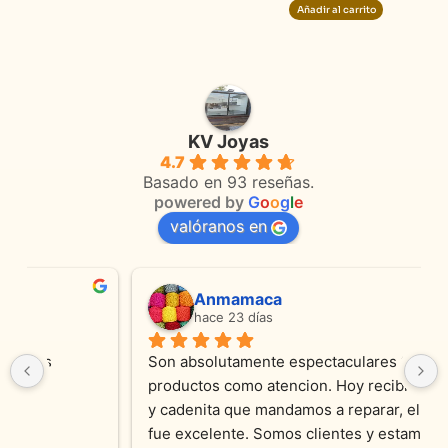
Añadir al carrito
KV Joyas
4.7
Basado en 93 reseñas.
powered by
G
o
o
g
l
e
valóranos en
Anmamaca
hace 23 días
Son absolutamente espectaculares tanto 
productos como atencion. Hoy recibimos alianza 
y cadenita que mandamos a reparar, el trabajo 
fue excelente. Somos clientes y estamos 