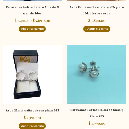
Caravanas bolita de oro 10 k de 3
Aros Esclavos 1 cm Plata 925 y oro
mm abridor
10k cierre rosca
$
7.490,00
$
5.690,00
$
3.890,00
Añadir al carrito
Añadir al carrito
Caravanas Perlas Mallorca 5mm y
Aros 22mm caña gruesa plata 925
Plata 925
$
2.390,00
$
1.990,00
Añadir al carrito