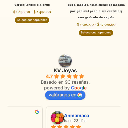
varios largos sin cruz
puro, macizo, 4mm ancho (a medida
la
la
por pedido) precio sin cintillo y
$
1.890,00
-
$
2.490,00
página
página
con grabado de regalo
de
de
Seleccionar opciones
$
3.500,00
-
$
37.590,00
producto
product
Seleccionar opciones
KV Joyas
4.7
Basado en 93 reseñas.
powered by
G
o
o
g
l
e
valóranos en
Anmamaca
hace 23 días