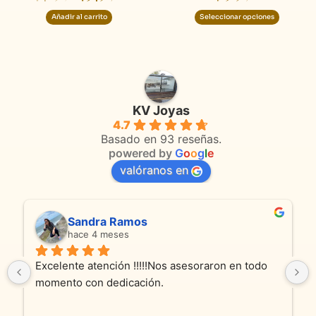
de
Añadir al carrito
Seleccionar opciones
product
KV Joyas
4.7
Basado en 93 reseñas.
powered by
G
o
o
g
l
e
valóranos en
Sandra Ramos
hace 4 meses
Excelente atención !!!!!Nos asesoraron en todo 
momento con dedicación.