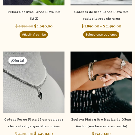
elegir
Pulsera bolitas Force Plata 925
Cadenas de niño Force Plata 925
en
SALE
varios largos sin cruz
la
$
2.590,00
$
1.990,00
$
1.890,00
-
$
2.490,00
página
de
Añadir al carrito
Seleccionar opciones
product
El
El
Este
precio
precio
¡Oferta!
¡Oferta!
product
original
actual
tiene
era:
es:
$ 4.290,00.
$ 3.490,00.
múltiple
variante
Las
opcione
se
pueden
elegir
Cadena Force Plata 45 cm con cruz
Esclava Plata y Oro Maciza de 0,5cm
en
chica ideal gargantilla o niños
Ancho (esclava sola sin anillo)
la
$
4.290,00
$
3.490,00
$
15.190,00
página