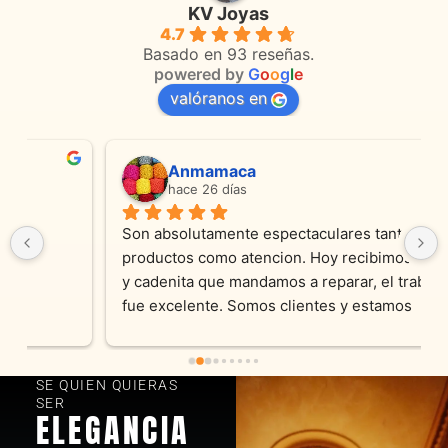
KV Joyas
4.7
Basado en 93 reseñas.
powered by
G
o
o
g
l
e
valóranos en
Anmamaca
hace 26 días
Son absolutamente espectaculares tanto 
productos como atencion. Hoy recibimos alianza 
y cadenita que mandamos a reparar, el trabajo 
fue excelente. Somos clientes y estamos 
encantados! Muchas gracias KV joyas
SE QUIEN QUIERAS
SER
ELEGANCIA