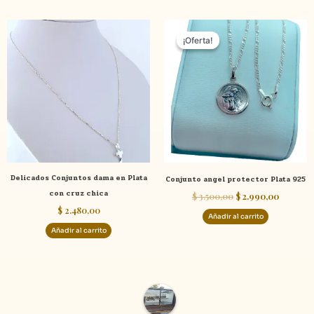
El
El
precio
precio
¡Oferta!
¡Oferta!
original
actual
era:
es:
$ 3.500,00.
$ 2.990,
Delicados Conjuntos dama en Plata
Conjunto angel protector Plata 925
con cruz chica
$
3.500,00
$
2.990,00
$
2.480,00
Añadir al carrito
Añadir al carrito