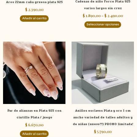
Cadenas de niño Force Plata 925
Aros 22mm caña gruesa plata 925
en
varios largos sin cruz
$
2.390,00
la
$
1.890,00
-
$
2.490,00
página
Añadir al carrito
de
Seleccionar opciones
product
Este
product
tiene
múltiple
variante
Las
opcione
se
pueden
elegir
Par de alianzas en Plata 925 con
Anillos esclavos Plata y oro 1 cm
en
cintillo Plata / juego
ancho variedad de talles adultos y
la
de niñas (nuevo!!!) PROMO limitada!
$
6.670,00
página
$
5.790,00
de
Añadir al carrito