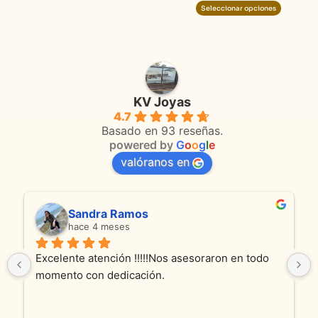
product
Seleccionar opciones
KV Joyas
4.7
Basado en 93 reseñas.
powered by
G
o
o
g
l
e
valóranos en
Sandra Ramos
hace 4 meses
Excelente atención !!!!!Nos asesoraron en todo 
momento con dedicación.