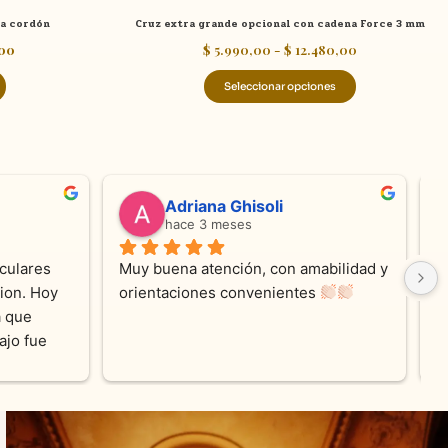
de
na cordón
Cruz extra grande opcional con cadena Force 3 mm
producto
00
$
5.990,00
-
$
12.480,00
Seleccionar opciones
valentina silva
hace 5 meses
e KV 
Muy linda atención, me encanta!!!Es la 
E
me con 
segunda vez q compro, siempre 
r
cada 
amables y atentas.Muchas Gracias 
on los 
0% 