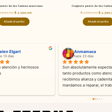
punto de luz Cadena veneciana
Conjunto punto de luz Cade
2.690,00
$
2.390,00
$
2.690,00
$
2.390,
Añadir al carrito
Añadir al carrito
ndra Ramos
Laura A
ce 4 meses
hace 5 meses
 atención !!!!!Nos asesoraron 
Desde el inicio soy clienta d
momento con dedicación.
Joyas y siempre muy confor
sus productos. Una Belleza 
pieza y siempre satisfecha c
pedidos personalizados .10
recomendable