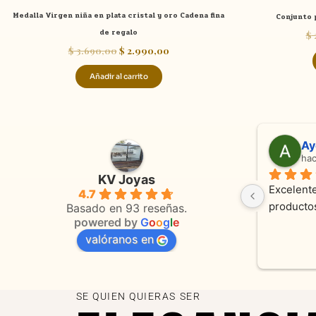
Medalla Virgen niña en plata cristal y oro Cadena fina
Conjunto 
de regalo
$
$
3.690,00
$
2.990,00
Añadir al carrito
Adriana Ghisoli
Sa
hace 3 meses
ha
KV Joyas
Muy buena atención, con amabilidad y 
Excelente
4.7
 
orientaciones convenientes 
en todo 
Basado en 93 reseñas.
powered by
G
o
o
g
l
e
valóranos en
s 
as
SE QUIEN QUIERAS SER