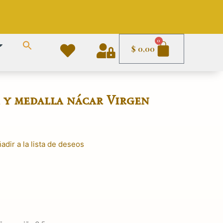
Carrito
0
$
0,00
 y medalla nácar Virgen
adir a la lista de deseos