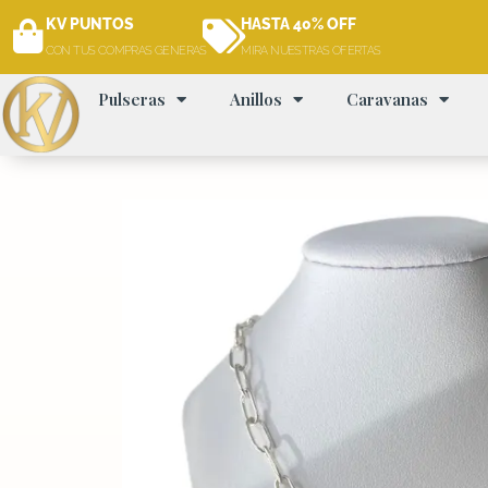
Ir
KV PUNTOS
HASTA 40% OFF
al
CON TUS COMPRAS GENERAS
MIRA NUESTRAS OFERTAS
contenido
Pulseras
Anillos
Caravanas