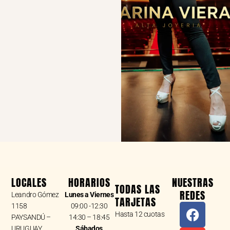
LOCALES
HORARIOS
NUESTRAS
TODAS LAS
REDES
Leandro Gómez
Lunes a Viernes
TARJETAS
F
I
W
1158
09:00 -12:30
Hasta 12 cuotas
a
n
h
PAYSANDÚ –
14:30 – 18:45
URUGUAY
Sábados