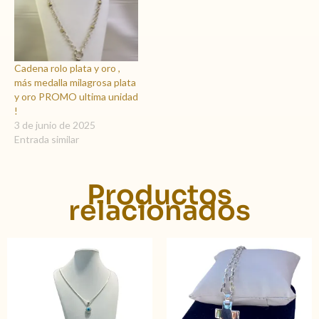
Cadena rolo plata y oro ,
más medalla milagrosa plata
y oro PROMO ultima unidad
!
3 de junio de 2025
Entrada similar
Productos
relacionados
Rango
Este
de
product
precios
tiene
desde
$ 4.490
múltiple
hasta
variante
$ 10.98