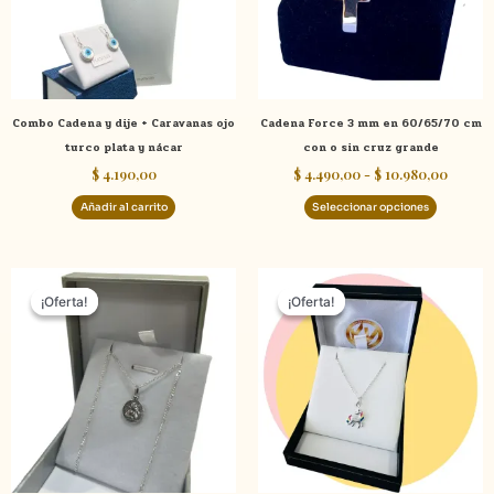
Las
opcione
se
pueden
elegir
Combo Cadena y dije + Caravanas ojo
Cadena Force 3 mm en 60/65/70 cm
en
turco plata y nácar
con o sin cruz grande
la
$
4.190,00
$
4.490,00
-
$
10.980,00
página
de
Añadir al carrito
Seleccionar opciones
product
El
El
El
El
precio
precio
precio
precio
¡Oferta!
¡Oferta!
¡Oferta!
¡Oferta!
original
actual
original
actual
era:
es:
era:
es:
$ 3.500,00.
$ 2.990,00.
$ 2.590,00.
$ 2.390,0