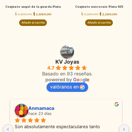
Conjunto angel de la guarda Plata
Conjunto unicornio Plata 925
$
3.500,00
$
2.990,00
$
2.590,00
$
2.390,00
Añadir al carrito
Añadir al carrito
KV Joyas
4.7
Basado en 93 reseñas.
powered by
G
o
o
g
l
e
valóranos en
Anmamaca
hace 23 días
Son absolutamente espectaculares tanto 