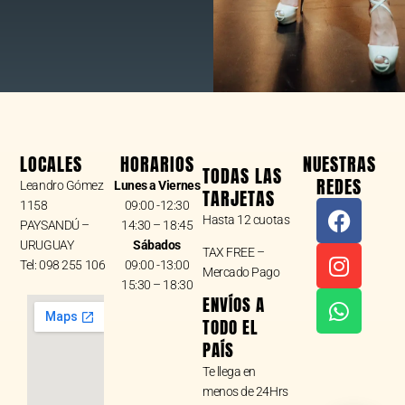
LOCALES
HORARIOS
NUESTRAS
TODAS LAS
REDES
Leandro Gómez
Lunes a Viernes
TARJETAS
F
I
W
1158
09:00 -12:30
Hasta 12 cuotas
a
n
h
PAYSANDÚ –
14:30 – 18:45
URUGUAY
Sábados
c
s
a
TAX FREE –
Tel: 098 255 106
09:00 -13:00
e
t
t
Mercado Pago
15:30 – 18:30
b
a
s
ENVÍOS A
o
g
a
TODO EL
o
r
p
PAÍS
k
a
p
Te llega en
m
menos de 24Hrs