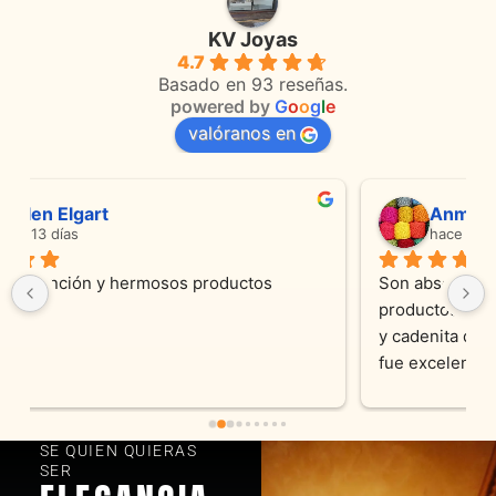
KV Joyas
4.7
Basado en 93 reseñas.
powered by
G
o
o
g
l
e
valóranos en
Anmamaca
hace 23 días
Son absolutamente espectaculares tanto 
productos como atencion. Hoy recibimos alianza 
y cadenita que mandamos a reparar, el trabajo 
fue excelente. Somos clientes y estamos 
encantados! Muchas gracias KV joyas
SE QUIEN QUIERAS
SER