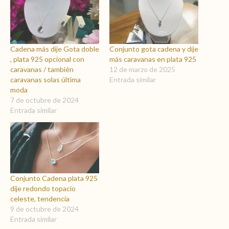
Cadena más dije Gota doble
Conjunto gota cadena y dije
, plata 925 opcional con
más caravanas en plata 925
caravanas / también
12 de marzo de 2025
caravanas solas última
Entrada similar
moda
7 de octubre de 2024
Entrada similar
Conjunto Cadena plata 925
dije redondo topacio
celeste, tendencia
9 de octubre de 2024
Entrada similar