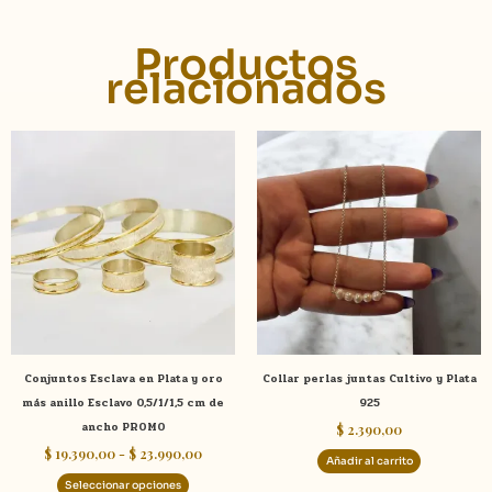
Productos
relacionados
Rango
Este
de
producto
precios:
tiene
desde
$ 19.390,00
múltiples
hasta
variantes.
$ 23.990,00
Las
opciones
se
pueden
elegir
Conjuntos Esclava en Plata y oro
Collar perlas juntas Cultivo y Plata
en
más anillo Esclavo 0,5/1/1,5 cm de
925
la
ancho PROMO
$
2.390,00
página
$
19.390,00
-
$
23.990,00
de
Añadir al carrito
producto
Seleccionar opciones