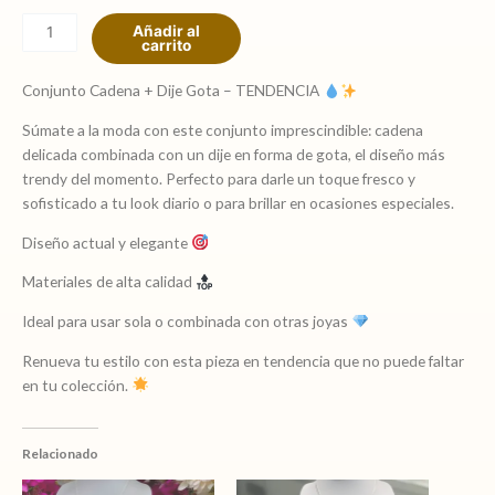
cadena
Añadir al
más
carrito
dije
gota
Conjunto Cadena + Dije Gota – TENDENCIA
TENDENCIA
Súmate a la moda con este conjunto imprescindible: cadena
cantidad
delicada combinada con un dije en forma de gota, el diseño más
trendy del momento. Perfecto para darle un toque fresco y
sofisticado a tu look diario o para brillar en ocasiones especiales.
Diseño actual y elegante
Materiales de alta calidad
Ideal para usar sola o combinada con otras joyas
Renueva tu estilo con esta pieza en tendencia que no puede faltar
en tu colección.
Relacionado