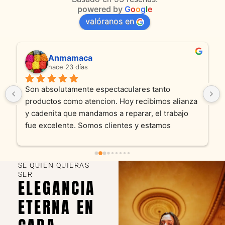
powered by
G
o
o
g
l
e
valóranos en
Anmamaca
hace 23 días
Son absolutamente espectaculares tanto 
productos como atencion. Hoy recibimos alianza 
y cadenita que mandamos a reparar, el trabajo 
fue excelente. Somos clientes y estamos 
encantados! Muchas gracias KV joyas
SE QUIEN QUIERAS
SER
ELEGANCIA
ETERNA EN