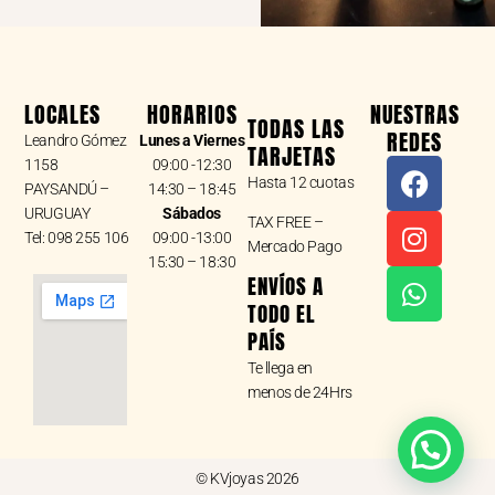
LOCALES
HORARIOS
NUESTRAS
TODAS LAS
REDES
Leandro Gómez
Lunes a Viernes
TARJETAS
F
I
W
1158
09:00 -12:30
Hasta 12 cuotas
a
n
h
PAYSANDÚ –
14:30 – 18:45
URUGUAY
Sábados
c
s
a
TAX FREE –
Tel: 098 255 106
09:00 -13:00
e
t
t
Mercado Pago
15:30 – 18:30
b
a
s
ENVÍOS A
o
g
a
TODO EL
o
r
p
PAÍS
k
a
p
Te llega en
m
menos de 24Hrs
© KVjoyas 2026