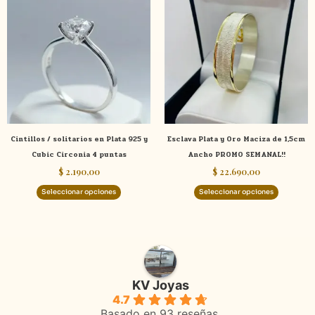
producto
product
tiene
tiene
múltiples
múltiple
variantes.
variante
Las
Las
opciones
opcione
se
se
pueden
pueden
elegir
elegir
Cintillos / solitarios en Plata 925 y
Esclava Plata y Oro Maciza de 1,5cm
en
en
Cubic Circonia 4 puntas
Ancho PROMO SEMANAL!!
la
la
$
2.190,00
$
22.690,00
página
página
de
de
Seleccionar opciones
Seleccionar opciones
producto
product
KV Joyas
4.7
Basado en 93 reseñas.