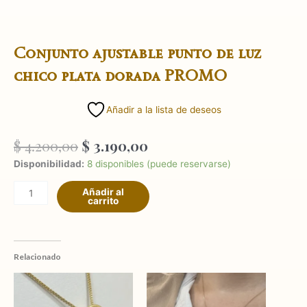
Conjunto ajustable punto de luz
chico plata dorada PROMO
Añadir a la lista de deseos
El
El
$
4.200,00
$
3.190,00
precio
precio
Conjunto
Disponibilidad:
8 disponibles (puede reservarse)
original
actual
ajustable
era:
es:
Añadir al
punto
carrito
$ 4.200,00.
$ 3.190,00.
de
luz
chico
plata
Relacionado
dorada
PROMO
cantidad