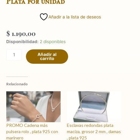
Plata por unidad
Añadir a la lista de deseos
$
1.190,00
Charms
Disponibilidad:
2 disponibles
/
Añadir al
separadores
carrito
para
Pulseras
Plata
por
Relacionado
unidad
cantidad
PROMO Cadena más
Esclavas redondas plata
pulsera rolo , plata 925 con
maciza, grosor 2 mm , damas
marinero
, plata 925