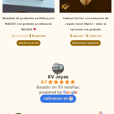
se
pueden
elegir
Medallas de profesión en Plata y oro
Cadena Cartier con nenes/as de
en
MACIZO con grabado y cadena de
regalo (mod. Hijo/a – niño-a)
la
REGALO
opcional con grabado
página
$
10.390,00
$
8.990,00
$
490,00
-
$
2.670,00
de
product
Añadir al carrito
Seleccionar opciones
KV Joyas
4.7
Basado en 93 reseñas.
powered by
G
o
o
g
l
e
valóranos en