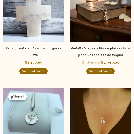
$ 3.690,00.
$ 2.990,
Cruz grande en Guampa colgante
Medalla Virgen niña en plata cristal
Plata
y oro Cadena fina de regalo
$
1.490,00
$
3.690,00
$
2.990,00
Añadir al carrito
Añadir al carrito
El
El
Rango
Este
precio
precio
de
¡Oferta!
¡Oferta!
product
original
actual
precios:
tiene
era:
es:
desde
$ 10.390,00.
$ 8.990,00.
$ 490,00
múltiple
hasta
variante
$ 2.670,
Las
opcione