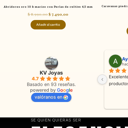
Caravanas piedr
Abridores oro 10 k macizo con Perlas de cultivo 4,5 mm
$
8.990,00
$
7.490,00
Añadir al carrito
Adriana Ghisoli
Sa
hace 3 meses
ha
KV Joyas
Muy buena atención, con amabilidad y 
Excelente
4.7
 
orientaciones convenientes 
en todo 
Basado en 93 reseñas.
powered by
G
o
o
g
l
e
valóranos en
s 
as
SE QUIEN QUIERAS SER