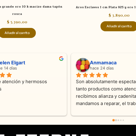
a grande oro 10 k macizo dama tapón
Aros Esclavos 1 cm Plata 925 y oro 
rosca
$
3.890,00
$
5.390,00
Añadir al carrito
Añadir al carrito
ndra Ramos
Laura A
ce 4 meses
hace 5 meses
 atención !!!!!Nos asesoraron 
Desde el inicio soy clienta d
momento con dedicación.
Joyas y siempre muy confor
sus productos. Una Belleza 
pieza y siempre satisfecha c
pedidos personalizados .10
recomendable