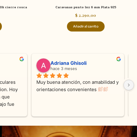
10k cierre rosca
Caravanas punto luz 6 mm Plata 925
$
2.290,00
Añadir al carrito
valentina silva
hace 6 meses
e KV 
Muy linda atención, me encanta!!!Es la 
E
me con 
segunda vez q compro, siempre 
r
cada 
amables y atentas.Muchas Gracias 
on los 
0% 