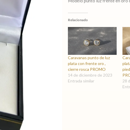
Modelo punto luz frente en oro c
Relacionado
Caravanas punto de luz
Car
plata con frente oro ,
plat
cierre rosca PROMO
pie
14 de diciembre de 2023
PR
Entrada similar
28 
Entr