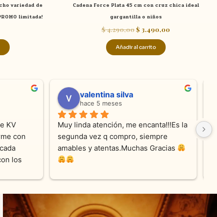
ncho variedad de
Cadena Force Plata 45 cm con cruz chica ideal
producto
 PROMO limitada!
gargantilla o niños
$
4.290,00
$
3.490,00
Añadir al carrito
valentina silva
hace 5 meses
e KV 
Muy linda atención, me encanta!!!Es la 
E
me con 
segunda vez q compro, siempre 
r
cada 
amables y atentas.Muchas Gracias 
on los 
0% 