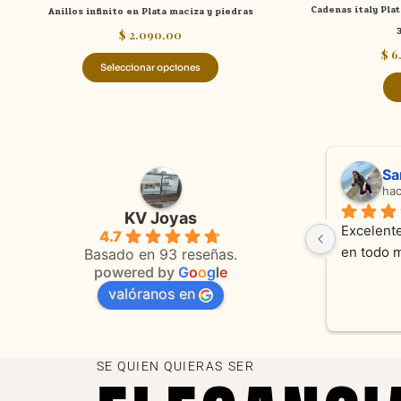
Cadenas italy Pla
Anillos infinito en Plata maciza y piedras
producto
$
2.090,00
$
6
Seleccionar opciones
Adriana Ghisoli
Sa
hace 3 meses
ha
KV Joyas
Muy buena atención, con amabilidad y 
Excelente
4.7
 
orientaciones convenientes 
en todo 
Basado en 93 reseñas.
powered by
G
o
o
g
l
e
valóranos en
s 
as
SE QUIEN QUIERAS SER