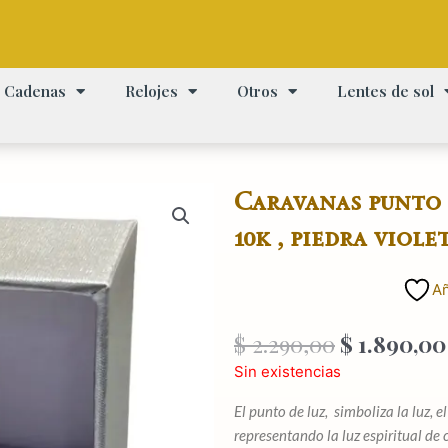
Cadenas
Relojes
Otros
Lentes de sol
Caravanas punto d
10k , piedra viole
Añ
El
$
2.290,00
$
1.890,00
precio
Sin existencias
original
era:
El punto de luz, simboliza la luz, 
$ 2.290,00
representando la luz espiritual de