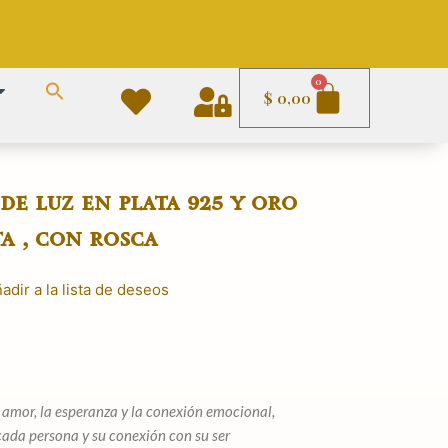
Carrito
0
$
0,00
e luz en plata 925 y oro
ta , con rosca
adir a la lista de deseos
El
precio
actual
es:
el amor, la esperanza y la conexión emocional,
.
$ 1.890,00.
 cada persona y su conexión con su ser