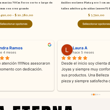
ta maciza 70Cm Force corto o largo de
Anillos esclavos Plata y oro 1 cm a
producto
3mm con cruz grande
talles adultos y de niñas (nuevo!!!)
.490,00
-
$
10.380,00
$
5.790,00
Seleccionar opciones
Seleccionar opciones
ndra Ramos
Laura A
ce 4 meses
hace 5 meses
 atención !!!!!Nos asesoraron 
Desde el inicio soy clienta d
momento con dedicación.
Joyas y siempre muy confor
sus productos. Una Belleza 
pieza y siempre satisfecha c
pedidos personalizados .10
recomendable