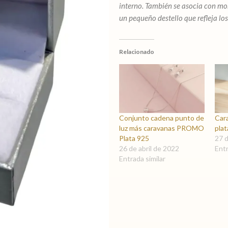
interno. También se asocia con mo
un pequeño destello que refleja lo
Relacionado
Conjunto cadena punto de
Car
luz más caravanas PROMO
pla
Plata 925
27 
26 de abril de 2022
Entr
Entrada similar