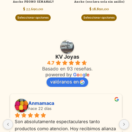
Ancho PROMO SEMANAL!!
Ancho (esclava sola sin anillo)
la
la
$
22.690,00
$
18.890,00
página
página
de
de
Seleccionar opciones
Seleccionar opciones
producto
product
KV Joyas
4.7
Basado en 93 reseñas.
powered by
G
o
o
g
l
e
valóranos en
Anmamaca
hace 22 días
Son absolutamente espectaculares tanto 
productos como atencion. Hoy recibimos alianza 