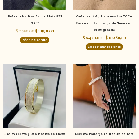
pueden
elegir
Pulsera bolitas Force Plata 925
Cadenas italy Plata maciza 70Cm
en
SALE
Force corto o largo de 3mm con
la
cruz grande
$
2.590,00
$
1.990,00
página
$
6.490,00
-
$
10.380,00
de
Añadir al carrito
product
Seleccionar opciones
Este
Este
producto
product
tiene
tiene
múltiples
múltiple
variantes.
variante
Las
Las
opciones
opcione
se
se
pueden
pueden
elegir
elegir
Esclava Plata y Oro Maciza de 1,5cm
Esclava Plata y Oro Maciza de 1cm
en
en