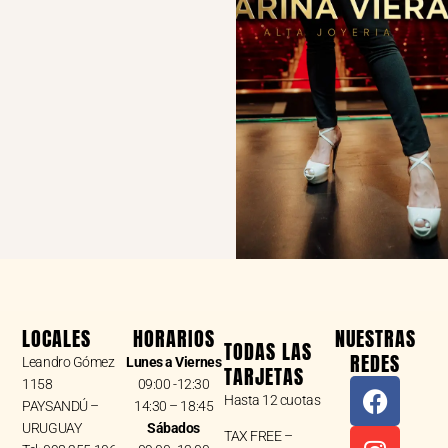
LOCALES
HORARIOS
NUESTRAS
TODAS LAS
REDES
Leandro Gómez
Lunes a Viernes
TARJETAS
F
I
W
1158
09:00 -12:30
Hasta 12 cuotas
a
n
h
PAYSANDÚ –
14:30 – 18:45
URUGUAY
Sábados
c
s
a
TAX FREE –