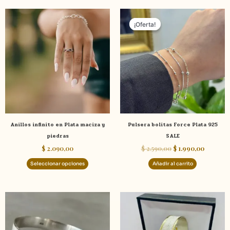
El
El
Este
precio
precio
¡Oferta!
¡Oferta!
producto
original
actual
tiene
era:
es:
$ 2.590,00.
$ 1.990,0
múltiples
variantes.
Las
opciones
se
pueden
elegir
Anillos infinito en Plata maciza y
Pulsera bolitas Force Plata 925
en
piedras
SALE
la
$
2.090,00
$
2.590,00
$
1.990,00
página
de
Seleccionar opciones
Añadir al carrito
producto
Este
Este
producto
product
tiene
tiene