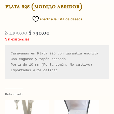
plata 925 (modelo abridor)
Añadir a la lista de deseos
El
El
$
1.190,00
$
790,00
precio
precio
Sin existencias
original
actual
era:
es:
$ 1.190,00.
$ 790,00.
Caravanas en Plata 925 con garantía escrita

Con engarce y tapón redondo 

Perla de 10 mm (Perla común. No cultivo)

Importadas alta calidad
Relacionado