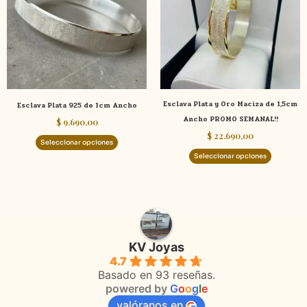
múltiples
múltiple
variantes.
variante
Las
Las
opciones
opcione
se
se
pueden
pueden
elegir
elegir
Esclava Plata y Oro Maciza de 1,5cm
Esclava Plata 925 de 1cm Ancho
en
en
Ancho PROMO SEMANAL!!
$
9.690,00
la
la
$
22.690,00
página
página
Seleccionar opciones
de
de
Seleccionar opciones
producto
product
KV Joyas
4.7
Basado en 93 reseñas.
powered by
G
o
o
g
l
e
valóranos en