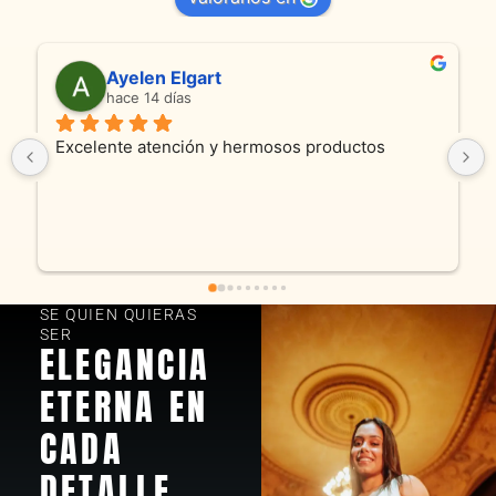
Anmamaca
hace 25 días
s productos
Son absolutamente espectaculares tan
productos como atencion. Hoy recibim
y cadenita que mandamos a reparar, el 
fue excelente. Somos clientes y estam
encantados! Muchas gracias KV joyas
SE QUIEN QUIERAS
SER
ELEGANCIA
ETERNA EN
CADA
DETALLE