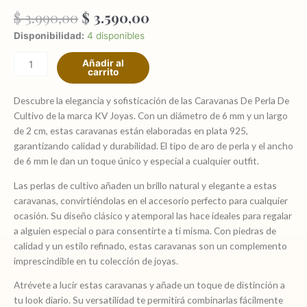
El
El
$
3.990,00
$
3.590,00
precio
precio
Caravanas
Disponibilidad:
4 disponibles
original
actual
perla
era:
es:
Añadir al
de
carrito
$ 3.990,00.
$ 3.590,00.
cultivo
de
Descubre la elegancia y sofisticación de las Caravanas De Perla De
6/7
Cultivo de la marca KV Joyas. Con un diámetro de 6 mm y un largo
mm
de 2 cm, estas caravanas están elaboradas en plata 925,
plata
garantizando calidad y durabilidad. El tipo de aro de perla y el ancho
925
de 6 mm le dan un toque único y especial a cualquier outfit.
con
Las perlas de cultivo añaden un brillo natural y elegante a estas
cierre
caravanas, convirtiéndolas en el accesorio perfecto para cualquier
rosca
ocasión. Su diseño clásico y atemporal las hace ideales para regalar
cantidad
a alguien especial o para consentirte a ti misma. Con piedras de
calidad y un estilo refinado, estas caravanas son un complemento
imprescindible en tu colección de joyas.
Atrévete a lucir estas caravanas y añade un toque de distinción a
tu look diario. Su versatilidad te permitirá combinarlas fácilmente