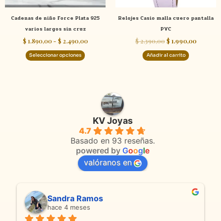
elegir
Cadenas de niño Force Plata 925
Relojes Casio malla cuero pantalla
en
varios largos sin cruz
PVC
la
$
1.890,00
-
$
2.490,00
$
2.390,00
$
1.990,00
página
de
Seleccionar opciones
Añadir al carrito
producto
KV Joyas
4.7
Basado en 93 reseñas.
powered by
G
o
o
g
l
e
valóranos en
Sandra Ramos
hace 4 meses