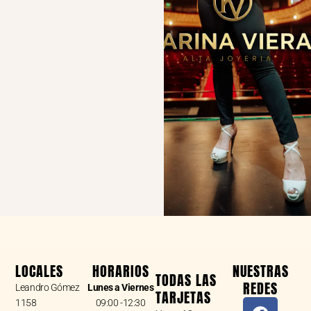
LOCALES
HORARIOS
NUESTRAS
TODAS LAS
REDES
Leandro Gómez
Lunes a Viernes
TARJETAS
F
I
W
1158
09:00 -12:30