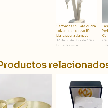
Caravanas en Plata y Perla
Car
colgante de cultivo Río
Perl
blanca, perla alargada
Río
16 de noviembre de 2022
20 
Entrada similar
Entr
Productos relacionado
Rango
Este
de
producto
precios:
tiene
desde
$ 19.390,00
múltiples
hasta
variantes.
$ 23.990,00
Las