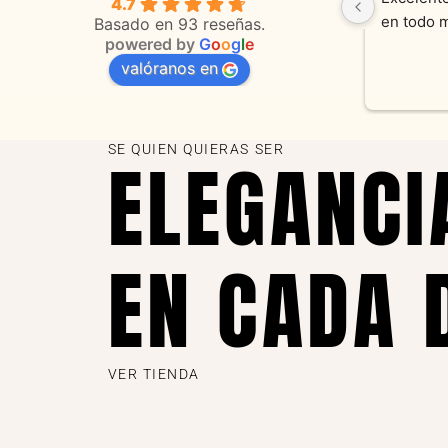
4.7
 
orientaciones convenientes 
en todo 
Basado en 93 reseñas.
powered by
G
o
o
g
l
e
valóranos en
s 
as
SE QUIEN QUIERAS SER
ELEGANCI
EN CADA 
VER TIENDA