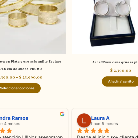
opciones
se
pueden
elegir
en
la
página
de
va en Plata y oro más anillo Esclavo
Aros 22mm caña gruesa pl
producto
1/1,5 cm de ancho PROMO
$
2.390,00
.390,00
-
$
23.990,00
Añadir al carrito
Seleccionar opciones
ndra Ramos
Laura A
ce 4 meses
hace 5 meses
 atención !!!!!Nos asesoraron 
Desde el inicio soy clienta d