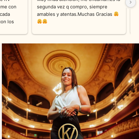
me con 
segunda vez q compro, siempre 
r
cada 
amables y atentas.Muchas Gracias 
on los 
0% 