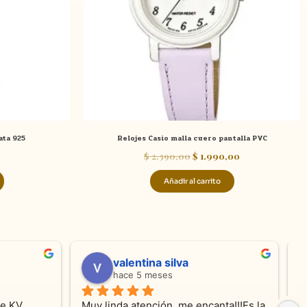
ata 925
Relojes Casio malla cuero pantalla PVC
$
2.390,00
$
1.990,00
Añadir al carrito
valentina silva
hace 5 meses
e KV 
Muy linda atención, me encanta!!!Es la 
E