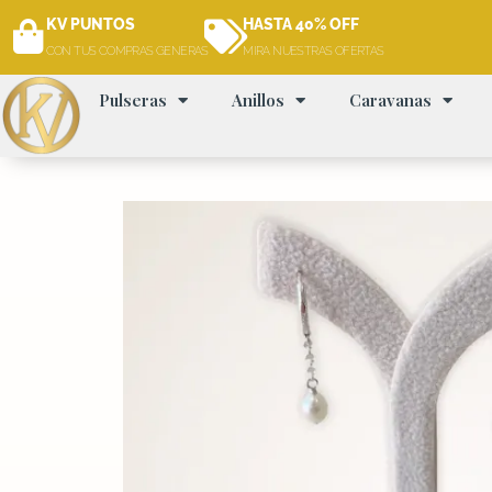
Ir
KV PUNTOS
HASTA 40% OFF
al
CON TUS COMPRAS GENERAS
MIRA NUESTRAS OFERTAS
contenido
Pulseras
Anillos
Caravanas