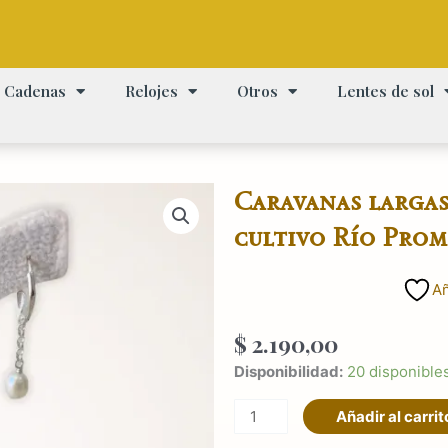
Cadenas
Relojes
Otros
Lentes de sol
Caravanas largas
cultivo Río Pro
Añ
$
2.190,00
Caravanas
Disponibilidad:
20 disponible
largas
Añadir al carrit
Plata
con