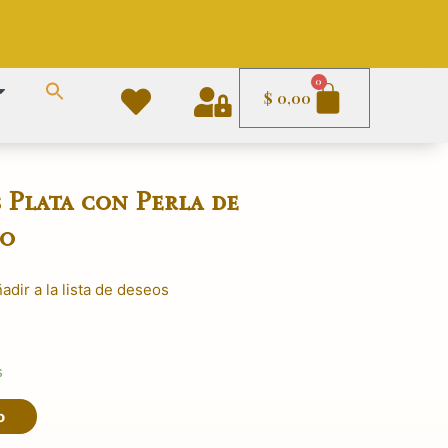
Carrito
0
$
0,00
 Plata con Perla de
mo
adir a la lista de deseos
s
o