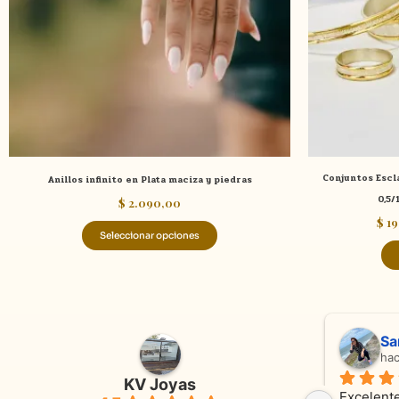
opciones
se
pueden
elegir
en
la
página
de
Conjuntos Escla
Anillos infinito en Plata maciza y piedras
producto
0,5/
$
2.090,00
$
19
Seleccionar opciones
Adriana Ghisoli
Sa
hace 3 meses
ha
KV Joyas
Muy buena atención, con amabilidad y 
Excelente