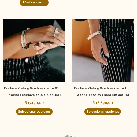
de
Añadir al carrito
product
Este
Este
producto
product
tiene
tiene
múltiples
múltiple
variantes.
variante
Las
Las
opciones
opcione
se
se
pueden
pueden
elegir
elegir
Esclava Plata y Oro Maciza de 0,5cm
Esclava Plata y Oro Maciza de 1cm
en
en
Ancho (esclava sola sin anillo)
Ancho (esclava sola sin anillo)
la
la
$
15.190,00
$
18.890,00
página
página
de
de
Seleccionar opciones
Seleccionar opciones
producto
product