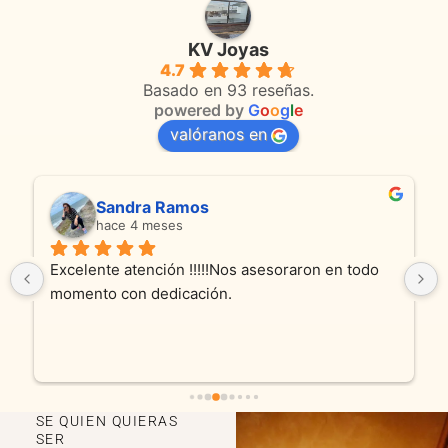
KV Joyas
4.7
Basado en 93 reseñas.
powered by
G
o
o
g
l
e
valóranos en
Sandra Ramos
hace 4 meses
Excelente atención !!!!!Nos asesoraron en todo 
momento con dedicación.
SE QUIEN QUIERAS
SER