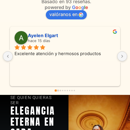
Basado en 93 reseñas.
powered by
G
o
o
g
l
e
valóranos en
Ayelen Elgart
hace 15 días
h
Excelente atención y hermosos productos
Son abs
product
y caden
fue exc
encanta
SE QUIEN QUIERAS
SER
ELEGANCIA
ETERNA EN