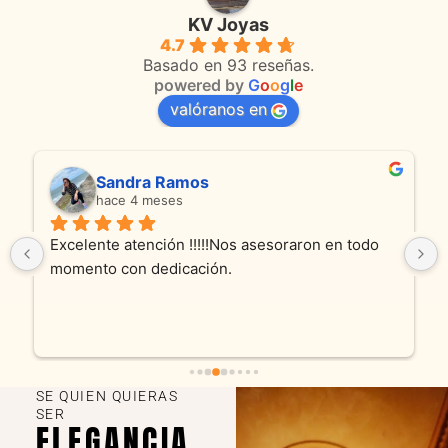
KV Joyas
4.7
Basado en 93 reseñas.
powered by
G
o
o
g
l
e
valóranos en
Sandra Ramos
hace 4 meses
Excelente atención !!!!!Nos asesoraron en todo 
momento con dedicación.
SE QUIEN QUIERAS
SER
ELEGANCIA