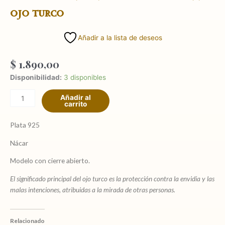
ojo turco
Añadir a la lista de deseos
$
1.890,00
Caravanas
Disponibilidad:
3 disponibles
en
Añadir al
plata
carrito
y
nácar
Plata 925
modelo
Nácar
ojo
turco
Modelo con cierre abierto.
cantidad
El significado principal del ojo turco es la protección contra la envidia y las
malas intenciones, atribuidas a la mirada de otras personas.
Relacionado