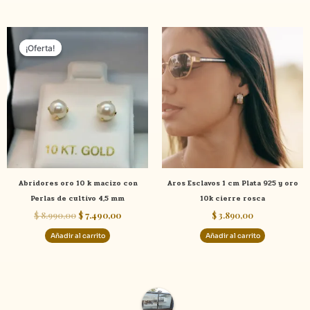
El
El
precio
precio
¡Oferta!
¡Oferta!
original
actual
era:
es:
$ 8.990,00.
$ 7.490,00.
Abridores oro 10 k macizo con
Aros Esclavos 1 cm Plata 925 y oro
Perlas de cultivo 4,5 mm
10k cierre rosca
$
8.990,00
$
7.490,00
$
3.890,00
Añadir al carrito
Añadir al carrito