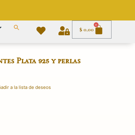
Carrito
0
$
0,00
tes Plata 925 y perlas
adir a la lista de deseos
El
precio
actual
es:
.
$ 1.090,00.