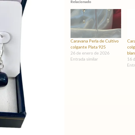
Relacionado
Caravana Perla de Cultivo
Cara
colgante Plata 925
colg
26 de enero de 2026
blan
Entrada similar
16 
Entr