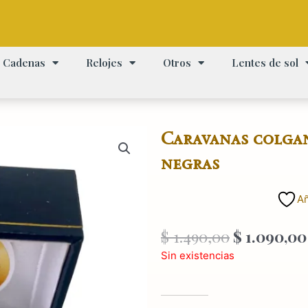
Cadenas
Relojes
Otros
Lentes de sol
Caravanas colgan
negras
Añ
El
$
1.490,00
$
1.090,00
precio
Sin existencias
original
era:
$ 1.490,00