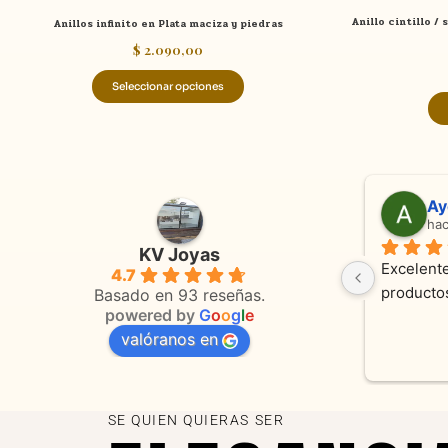
de
Anillo cintillo /
Anillos infinito en Plata maciza y piedras
producto
$
2.090,00
Seleccionar opciones
Anmamaca
Adriana Ghisoli
hace 22 días
hace 3 meses
KV Joyas
solutamente espectaculares 
Muy buena atención, con a
4.7
productos como atencion. Hoy 
orientaciones convenient
Basado en 93 reseñas.
powered by
G
o
o
g
l
e
os alianza y cadenita que 
valóranos en
s a reparar, el trabajo fue 
nte. Somos clientes y estamos 
ados! Muchas gracias KV joyas
SE QUIEN QUIERAS SER