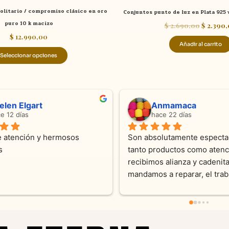
de
 solitario / compromiso clásico en oro
Conjuntos punto de luz en Plata 92
producto
puro 10 k macizo
$
2.690,00
$
2.390,
$
12.990,00
Añadir al carrito
Seleccionar opciones
Sandra Ramos
hace 4 meses
mabilidad y 
Excelente atención !!!!!Nos asesoraron 
es 
en todo momento con dedicación.