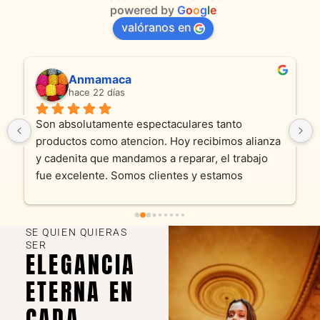
powered by
G
o
o
g
l
e
valóranos en
Anmamaca
hace 22 días
Son absolutamente espectaculares tanto 
productos como atencion. Hoy recibimos alianza 
y cadenita que mandamos a reparar, el trabajo 
fue excelente. Somos clientes y estamos 
encantados! Muchas gracias KV joyas
SE QUIEN QUIERAS
SER
ELEGANCIA
ETERNA EN
CADA