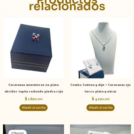
relacionados
Caravanas miniaturas en plata
Combo Cadena y dije + Caravanas ojo
abridor tapón redondo piedra roja
turco plata y nácar
$
1.890,00
$
4.190,00
Añadir al carrito
Añadir al carrito
El
El
precio
precio
¡Oferta!
¡Oferta!