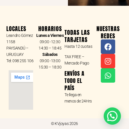
LOCALES
HORARIOS
NUESTRAS
TODAS LAS
REDES
Leandro Gómez
Lunes a Viernes
TARJETAS
F
I
W
1158
09:00 -12:30
Hasta 12 cuotas
a
n
h
PAYSANDÚ –
14:30 – 18:45
URUGUAY
Sábados
c
s
a
TAX FREE –
Tel: 098 255 106
09:00 -13:00
e
t
t
Mercado Pago
15:30 – 18:30
b
a
s
ENVÍOS A
o
g
a
TODO EL
o
r
p
PAÍS
k
a
p
Te llega en
m
menos de 24Hrs
© KVjoyas 2026