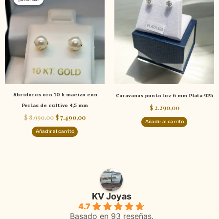
original
actual
era:
es:
$ 8.990,00.
$ 7.490,00.
Abridores oro 10 k macizo con
Caravanas punto luz 6 mm Plata 925
Perlas de cultivo 4,5 mm
$
2.290,00
$
8.990,00
$
7.490,00
Añadir al carrito
Añadir al carrito
KV Joyas
4.7
Basado en 93 reseñas.