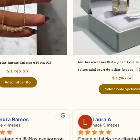
Anillos esclavos Plata y oro 1 cm a
rlas juntas Cultivo y Plata 925
talles adultos y de niñas (nuevo!!!)
$
2.390,00
$
5.790,00
Añadir al carrito
Seleccionar opciones
ndra Ramos
Laura A
ce 4 meses
hace 5 meses
 atención !!!!!Nos asesoraron 
Desde el inicio soy clienta d