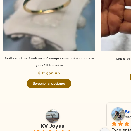
opciones
se
pueden
elegir
en
la
página
de
Anillo cintillo / solitario / compromiso clásico en oro
Collar pe
producto
puro 10 k macizo
$
12.990,00
Seleccionar opciones
Adriana Ghisoli
Sa
hace 3 meses
ha
KV Joyas
Muy buena atención, con amabilidad y 
Excelente