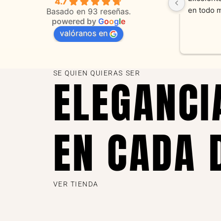
4.7
 
orientaciones convenientes 
en todo 
Basado en 93 reseñas.
powered by
G
o
o
g
l
e
valóranos en
s 
as
SE QUIEN QUIERAS SER
ELEGANCI
EN CADA 
VER TIENDA