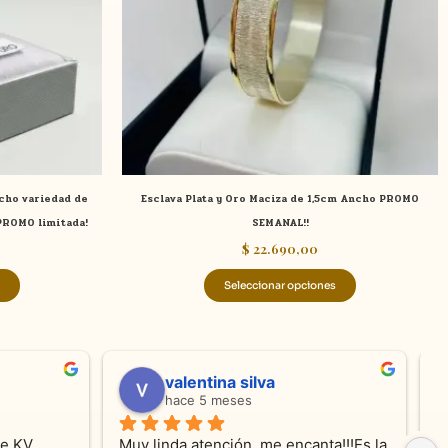
opciones
opciones
se
se
pueden
pueden
elegir
elegir
en
en
la
la
página
página
de
de
ncho variedad de
Esclava Plata y Oro Maciza de 1,5cm Ancho PROMO
producto
producto
 PROMO limitada!
SEMANAL!!
$
22.690,00
Seleccionar opciones
valentina silva
hace 5 meses
e KV 
Muy linda atención, me encanta!!!Es la 
E