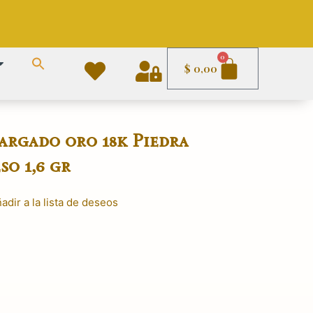
Carrito
0
$
0,00
argado oro 18k Piedra
so 1,6 gr
adir a la lista de deseos