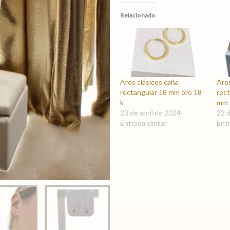
Relacionado
Aros clásicos caña
Aros
rectangular 18 mm oro 18
rect
k
mm 
23 de abril de 2024
22 d
Entrada similar
Entr