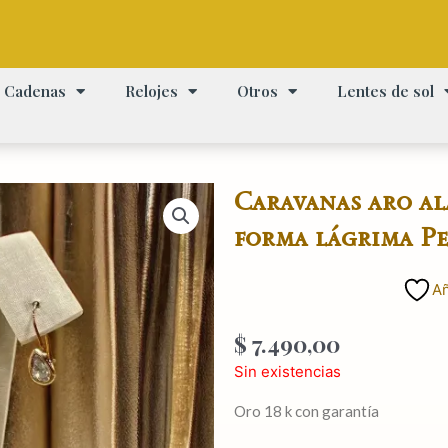
Cadenas
Relojes
Otros
Lentes de sol
Caravanas aro al
forma lágrima Pe
Añ
$
7.490,00
Sin existencias
Oro 18 k con garantía