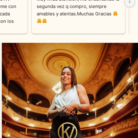
me con 
segunda vez q compro, siempre 
r
cada 
amables y atentas.Muchas Gracias 
on los 
0% 