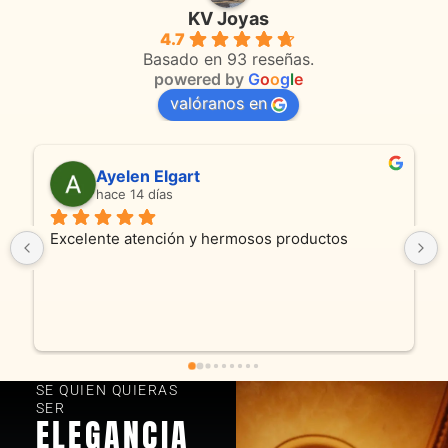
KV Joyas
4.7
Basado en 93 reseñas.
powered by
G
o
o
g
l
e
valóranos en
Anmamaca
hace 25 días
rmosos productos
Son absolutamente espectaculare
productos como atencion. Hoy rec
y cadenita que mandamos a reparar
fue excelente. Somos clientes y 
encantados! Muchas gracias KV j
SE QUIEN QUIERAS
SER
ELEGANCIA