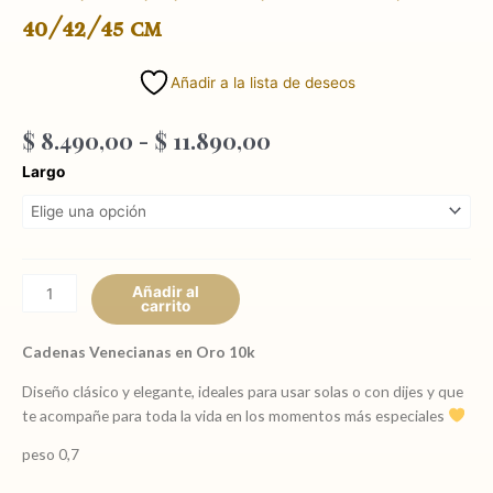
40/42/45 cm
Añadir a la lista de deseos
Rango
$
8.490,00
-
$
11.890,00
de
Cadena
Largo
precios:
veneciana
desde
en
$ 8.490,00
oro
hasta
10k
$ 11.890,00
largos
Añadir al
carrito
40/42/45
cm
Cadenas Venecianas en Oro 10k
cantidad
Diseño clásico y elegante, ideales para usar solas o con dijes y que
te acompañe para toda la vida en los momentos más especiales
peso 0,7