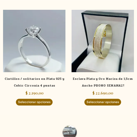
product
Este
Este
producto
product
tiene
tiene
múltiples
múltiple
variantes.
variante
Las
Las
opciones
opcione
se
se
pueden
pueden
elegir
elegir
Cintillos / solitarios en Plata 925 y
Esclava Plata y Oro Maciza de 1,5cm
en
en
Cubic Circonia 4 puntas
Ancho PROMO SEMANAL!!
la
la
$
2.190,00
$
22.690,00
página
página
de
de
Seleccionar opciones
Seleccionar opciones
producto
product