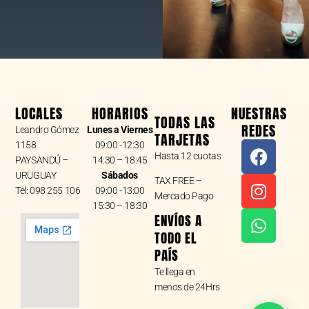
LOCALES
HORARIOS
NUESTRAS
TODAS LAS
REDES
Leandro Gómez
Lunes a Viernes
TARJETAS
F
I
W
1158
09:00 -12:30
Hasta 12 cuotas
a
n
h
PAYSANDÚ –
14:30 – 18:45
URUGUAY
Sábados
c
s
a
TAX FREE –
Tel: 098 255 106
09:00 -13:00
e
t
t
Mercado Pago
15:30 – 18:30
b
a
s
ENVÍOS A
o
g
a
TODO EL
o
r
p
PAÍS
k
a
p
Te llega en
m
menos de 24Hrs