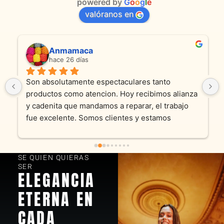
powered by
G
o
o
g
l
e
valóranos en
Anmamaca
hace 26 días
Son absolutamente espectaculares tanto 
productos como atencion. Hoy recibimos alianza 
y cadenita que mandamos a reparar, el trabajo 
fue excelente. Somos clientes y estamos 
encantados! Muchas gracias KV joyas
SE QUIEN QUIERAS
SER
ELEGANCIA
ETERNA EN
CADA