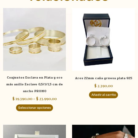
Rango
Este
de
producto
precios:
tiene
desde
$ 19.390,00
múltiples
hasta
variantes.
$ 23.990,00
Las
opciones
se
pueden
elegir
Conjuntos Esclava en Plata y oro
Aros 22mm caña gruesa plata 925
en
más anillo Esclavo 0,5/1/1,5 cm de
$
2.390,00
la
ancho PROMO
página
Añadir al carrito
$
19.390,00
-
$
23.990,00
de
producto
Seleccionar opciones
Rango
Este
Este
de
producto
product
precios: