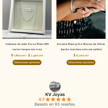
tiene
tiene
desde
$ 1.890,00
múltiples
múltiple
hasta
variantes.
variante
$ 2.490,00
Las
Las
opciones
opcione
se
se
pueden
pueden
elegir
elegir
Cadenas de niño Force Plata 925
Esclava Plata y Oro Maciza de 0,5cm
en
en
varios largos sin cruz
Ancho (esclava sola sin anillo)
la
la
$
1.890,00
-
$
2.490,00
$
15.190,00
página
página
de
de
Seleccionar opciones
Seleccionar opciones
producto
product
KV Joyas
4.7
Basado en 93 reseñas.