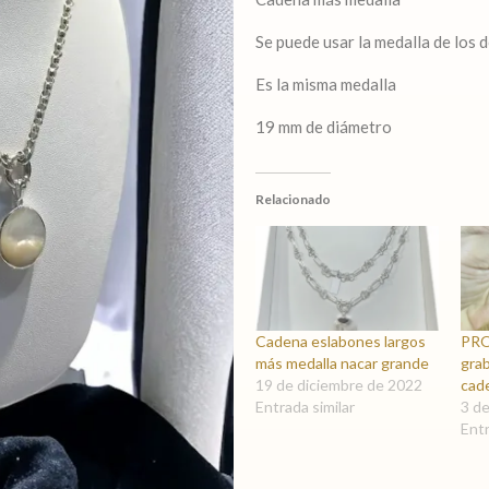
era:
$ 6.190,00
Se puede usar la medalla de los 
Es la misma medalla
19 mm de diámetro
Relacionado
Cadena eslabones largos
PRO
más medalla nacar grande
gra
19 de diciembre de 2022
cade
Entrada similar
3 d
Entr