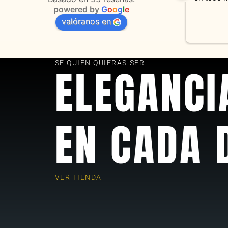
powered by
G
o
o
g
l
e
valóranos en
s 
as
SE QUIEN QUIERAS SER
ELEGANCI
EN CADA 
VER TIENDA