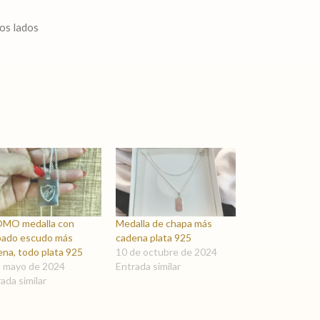
es:
.
$ 5.490,00.
dos lados
MO medalla con
Medalla de chapa más
bado escudo más
cadena plata 925
na, todo plata 925
10 de octubre de 2024
e mayo de 2024
Entrada similar
ada similar