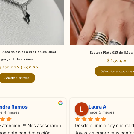
 Plata 45 cm con cruz chica ideal
Esclava Plata 925 de 0,5c
gargantilla o niños
$
6.390,00
4.290,00
$
3.490,00
Seleccionar opciones
Añadir al carrito
ndra Ramos
Laura A
ce 4 meses
hace 5 meses
 atención !!!!!Nos asesoraron 
Desde el inicio soy clienta d
momento con dedicación.
Joyas y siempre muy confor