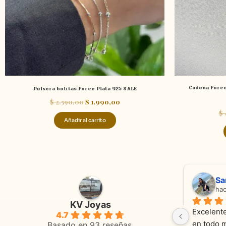
Cadena Force
Pulsera bolitas Force Plata 925 SALE
$
2.590,00
$
1.990,00
$
Añadir al carrito
Adriana Ghisoli
Sa
hace 3 meses
ha
KV Joyas
Muy buena atención, con amabilidad y 
Excelente
4.7
 
orientaciones convenientes 
en todo 
Basado en 93 reseñas.