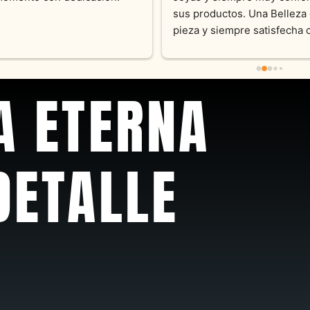
sus productos. Una Belleza 
pieza y siempre satisfecha c
pedidos personalizados .10
recomendable
A ETERNA
DETALLE