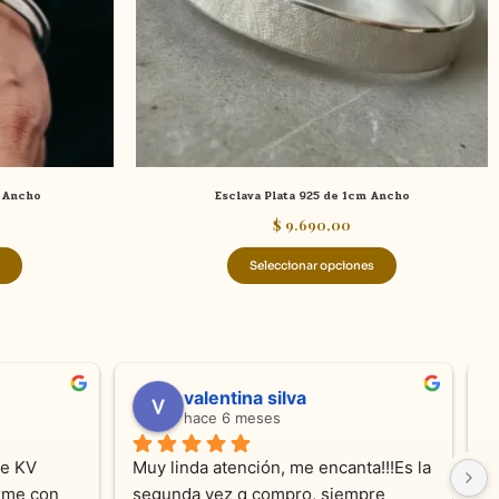
se
se
pueden
pueden
elegir
elegir
en
en
la
la
página
página
de
de
m Ancho
Esclava Plata 925 de 1cm Ancho
producto
producto
$
9.690,00
Seleccionar opciones
valentina silva
hace 6 meses
e KV 
Muy linda atención, me encanta!!!Es la 
E
me con 
segunda vez q compro, siempre 
r