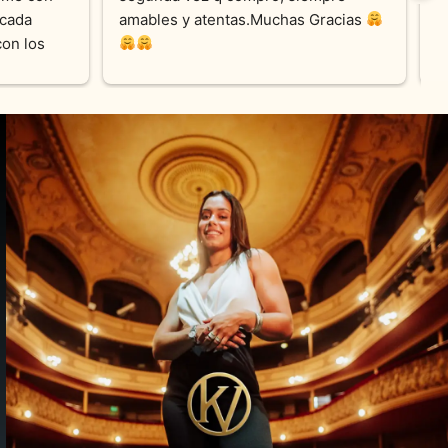
cada 
amables y atentas.Muchas Gracias 
on los 
0% 