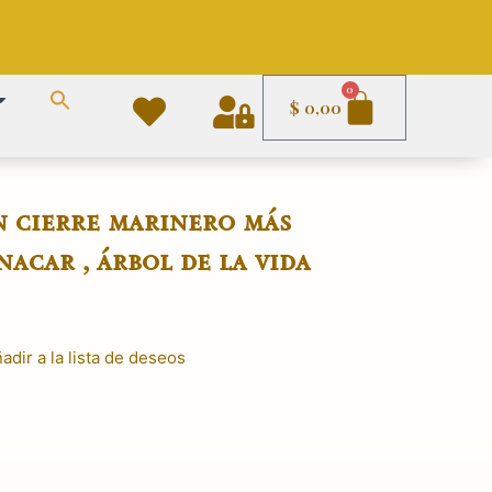
Carrito
0
$
0,00
 cierre marinero más
nacar , árbol de la vida
adir a la lista de deseos
El
precio
actual