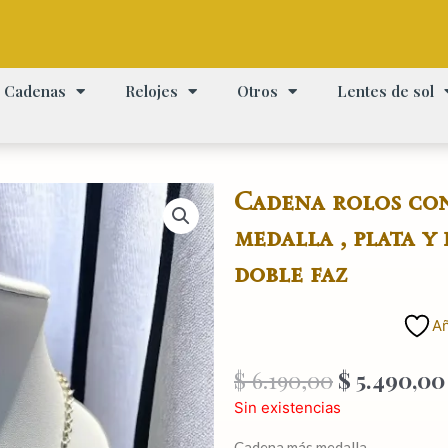
Cadenas
Relojes
Otros
Lentes de sol
Cadena rolos con
medalla , plata y 
doble faz
Añ
El
$
6.190,00
$
5.490,00
precio
Sin existencias
original
Cadena más medalla