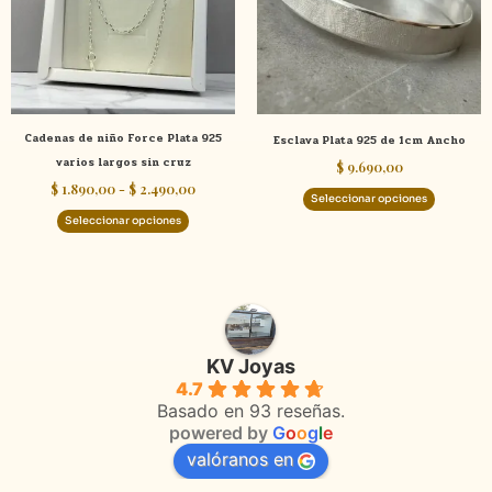
$ 2.490,00
Las
Las
opciones
opcione
se
se
pueden
pueden
elegir
elegir
Cadenas de niño Force Plata 925
Esclava Plata 925 de 1cm Ancho
en
en
varios largos sin cruz
$
9.690,00
la
la
$
1.890,00
-
$
2.490,00
página
página
Seleccionar opciones
de
de
Seleccionar opciones
producto
product
KV Joyas
4.7
Basado en 93 reseñas.
powered by
G
o
o
g
l
e
valóranos en