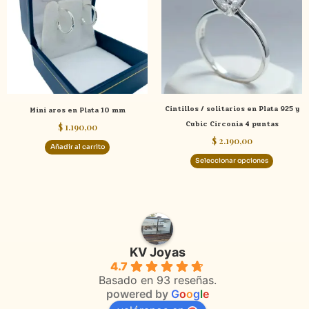
múltiple
variante
Las
opcione
se
pueden
elegir
Cintillos / solitarios en Plata 925 y
Mini aros en Plata 10 mm
en
Cubic Circonia 4 puntas
$
1.190,00
la
$
2.190,00
página
Añadir al carrito
de
Seleccionar opciones
product
KV Joyas
4.7
Basado en 93 reseñas.
powered by
G
o
o
g
l
e