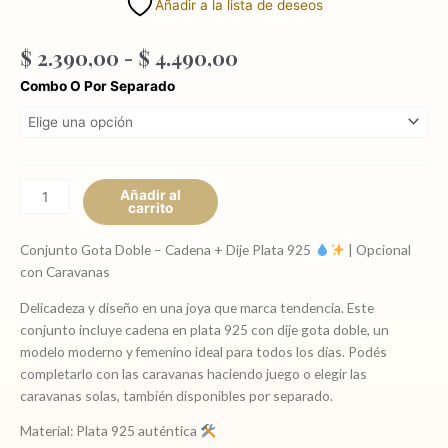
Añadir a la lista de deseos
Rango
$
2.390,00
-
$
4.490,00
de
Cadena
Combo O Por Separado
precios:
más
desde
dije
$ 2.390,00
Gota
hasta
doble
$ 4.490,00
,
Añadir al
carrito
plata
925
Conjunto Gota Doble – Cadena + Dije Plata 925
| Opcional
opcional
con Caravanas
con
caravanas
Delicadeza y diseño en una joya que marca tendencia. Este
/
conjunto incluye cadena en plata 925 con dije gota doble, un
también
modelo moderno y femenino ideal para todos los días. Podés
caravanas
completarlo con las caravanas haciendo juego o elegir las
solas
caravanas solas, también disponibles por separado.
última
Material: Plata 925 auténtica
moda