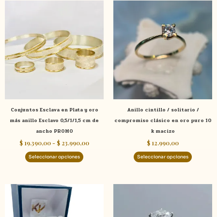
Rango
Este
Este
de
producto
product
precios:
tiene
tiene
desde
$ 19.390,00
múltiples
múltiple
hasta
variantes.
variante
$ 23.990,00
Las
Las
opciones
opcione
se
se
pueden
pueden
elegir
elegir
Conjuntos Esclava en Plata y oro
Anillo cintillo / solitario /
en
en
más anillo Esclavo 0,5/1/1,5 cm de
compromiso clásico en oro puro 10
la
la
ancho PROMO
k macizo
página
página
$
19.390,00
-
$
23.990,00
$
12.990,00
de
de
producto
product
Seleccionar opciones
Seleccionar opciones
Este
product
tiene