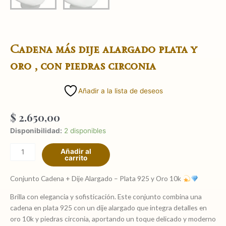
Cadena más dije alargado plata y
oro , con piedras circonia
Añadir a la lista de deseos
$
2.650,00
Cadena
Disponibilidad:
2 disponibles
más
Añadir al
dije
carrito
alargado
plata
Conjunto Cadena + Dije Alargado – Plata 925 y Oro 10k
y
Brilla con elegancia y sofisticación. Este conjunto combina una
oro
cadena en plata 925 con un dije alargado que integra detalles en
,
oro 10k y piedras circonia, aportando un toque delicado y moderno
con