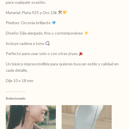
para cualquier ocasión.
piedras
circonia
Material: Plata 925 y Oro 10k
cantidad
Piedras: Circonia brillante
Diseño: Dije alargado, fino y contemporáneo
Incluye cadena a tono
Perfecto para usar solo o con otras joyas
Un básico imprescindible para quienes buscan estilo y calidad en
cada detalle.
Dije 10 x 18 mm
Relacionado