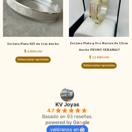
variantes.
variante
Las
Las
opciones
opcione
se
se
pueden
pueden
elegir
elegir
Esclava Plata y Oro Maciza de 1,5cm
Esclava Plata 925 de 1cm Ancho
en
en
Ancho PROMO SEMANAL!!
$
9.690,00
la
la
$
22.690,00
página
página
Seleccionar opciones
de
de
Seleccionar opciones
producto
product
KV Joyas
4.7
Basado en 93 reseñas.
powered by
G
o
o
g
l
e
valóranos en