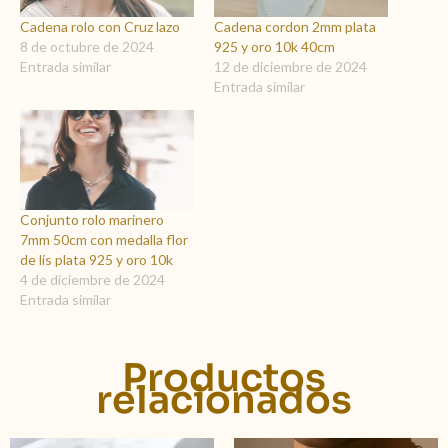
Cadena rolo con Cruz lazo
Cadena cordon 2mm plata
8 de octubre de 2024
925 y oro 10k 40cm
Entrada similar
12 de diciembre de 2024
Entrada similar
Conjunto rolo marinero
7mm 50cm con medalla flor
de lis plata 925 y oro 10k
4 de diciembre de 2024
Entrada similar
Productos
relacionados
Rango
Este