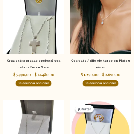
producto
product
precios:
precios
tiene
tiene
desde
desde
$ 5.990,00
$ 1.290
múltiples
múltiple
hasta
hasta
variantes.
variante
$ 12.480,00
$ 2.690
Las
Las
opciones
opcione
se
se
pueden
pueden
elegir
elegir
Cruz extra grande opcional con
Conjunto / dije ojo turco en Plata y
en
en
cadena Force 3 mm
nácar
la
la
$
5.990,00
-
$
12.480,00
$
1.290,00
-
$
2.690,00
página
página
de
de
Seleccionar opciones
Seleccionar opciones
producto
product
El
El
Este
precio
precio
¡Oferta!
¡Oferta!
producto
original
actual
tiene
era:
es:
$ 2.590,00.
$ 2.390,0
múltiples
variantes.