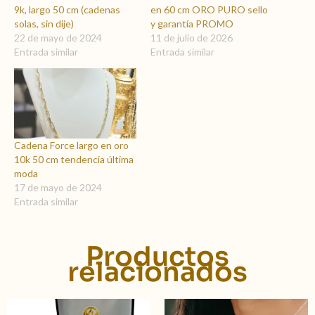
9k, largo 50 cm (cadenas
en 60 cm ORO PURO sello
solas, sin dije)
y garantía PROMO
22 de mayo de 2024
11 de julio de 2026
Entrada similar
Entrada similar
Cadena Force largo en oro
10k 50 cm tendencia última
moda
17 de mayo de 2024
Entrada similar
Productos
relacionados
Rango
Rango
Este
Este
de
de