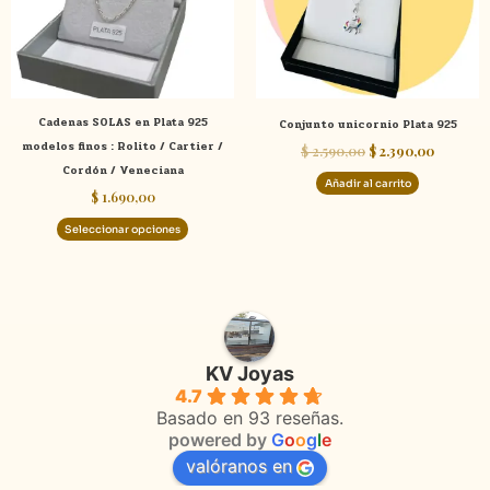
Las
opciones
se
pueden
elegir
Cadenas SOLAS en Plata 925
Conjunto unicornio Plata 925
en
modelos finos : Rolito / Cartier /
$
2.590,00
$
2.390,00
la
Cordón / Veneciana
página
Añadir al carrito
$
1.690,00
de
producto
Seleccionar opciones
KV Joyas
4.7
Basado en 93 reseñas.
powered by
G
o
o
g
l
e
valóranos en