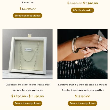
k macizo
$
2.690,00
$
2.390,00
página
$
12.990,00
de
Añadir al carrito
producto
Seleccionar opciones
Rango
Este
Este
de
producto
product
precios:
tiene
tiene
desde
$ 1.890,00
múltiples
múltiple
hasta
variantes.
variante
$ 2.490,00
Las
Las
opciones
opcione
se
se
pueden
pueden
elegir
elegir
Cadenas de niño Force Plata 925
Esclava Plata y Oro Maciza de 0,5cm
en
en
varios largos sin cruz
Ancho (esclava sola sin anillo)
la
la
$
1.890,00
-
$
2.490,00
$
15.190,00
página
página
de
de
Seleccionar opciones
Seleccionar opciones
producto
product