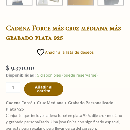
Cadena Force más cruz mediana más
grabado plata 925
Añadir a la lista de deseos
$
9.370,00
Cadena
Disponibilidad:
5 disponibles (puede reservarse)
Force
Añadir al
más
carrito
cruz
mediana
Cadena Forcé + Cruz Mediana + Grabado Personalizado –
más
Plata 925
grabado
Conjunto que incluye cadena forcé en plata 925, dije cruz mediano
plata
y grabado personalizado. Una joya única con significado especial,
925
perfecta para regalar o para llevar cerca del corazón.