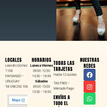
LOCALES
HORARIOS
NUESTRAS
TODAS LAS
REDES
Leandro Gómez
Lunes a Viernes
TARJETAS
F
I
W
1158
09:00 -12:30
Hasta 12 cuotas
a
n
h
PAYSANDÚ –
14:30 – 18:45
URUGUAY
Sábados
c
s
a
TAX FREE –
Tel: 098 255 106
09:00 -13:00
e
t
t
Mercado Pago
15:30 – 18:30
b
a
s
ENVÍOS A
o
g
a
TODO EL