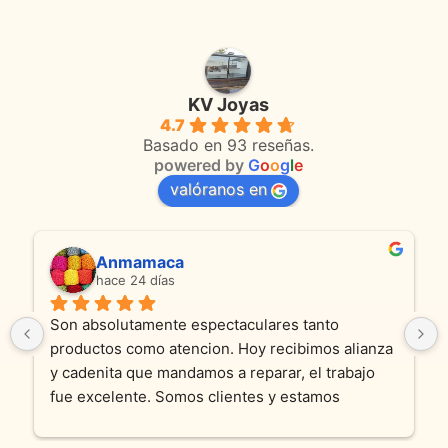
KV Joyas
4.7
Basado en 93 reseñas.
powered by
G
o
o
g
l
e
valóranos en
Anmamaca
hace 24 días
Son absolutamente espectaculares tanto 
productos como atencion. Hoy recibimos alianza 
y cadenita que mandamos a reparar, el trabajo 
fue excelente. Somos clientes y estamos 
encantados! Muchas gracias KV joyas